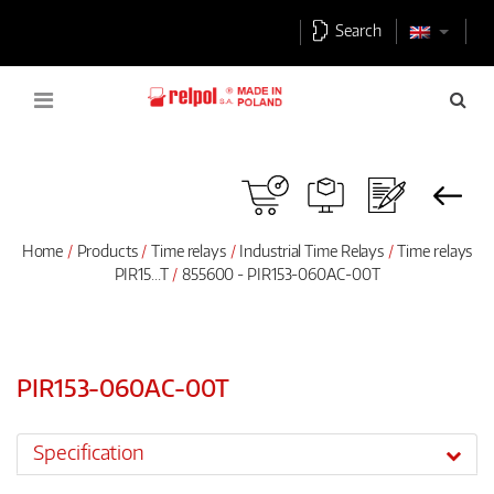
Search
Home
Products
Time relays
Industrial Time Relays
Time relays
PIR15...T
855600 - PIR153-060AC-00T
PIR153-060AC-00T
Specification