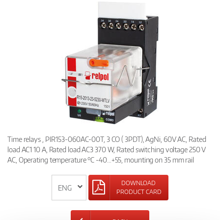
Time relays , PIR153-060AC-00T, 3 CO ( 3PDT), AgNi, 60V AC, Rated
load AC1 10 A, Rated load AC3 370 W, Rated switching voltage 250 V
AC, Operating temperature °C -40…+55, mounting on 35 mm rail
DOWNLOAD
PRODUCT CARD