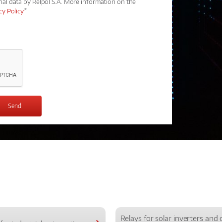
nal data by Relpol S.A. More information on the
cy Policy
*
Relays for solar inverters and 