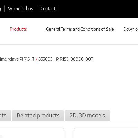
g
Where to buy
Contact
Products
General Terms and Conditions of Sale
Downlo
ime relays PIR15...T
855605 - PIR153-060DC-00T
ts
Related products
2D, 3D models