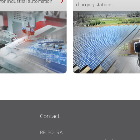
for industrial automation
charging stations
Contact
RELPOL S.A.