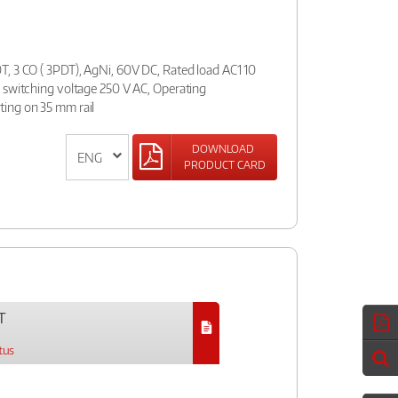
, 3 CO ( 3PDT), AgNi, 60V DC, Rated load AC1 10
 switching voltage 250 V AC, Operating
ing on 35 mm rail
DOWNLOAD
PRODUCT CARD
T
tus