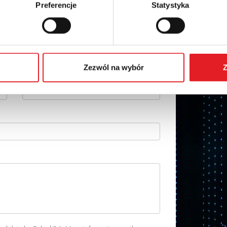
Preferencje
Statystyka
details of the offer
Email: *
Zezwól na wybór
Z
Phone: