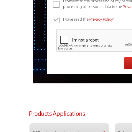
I consent to the processing of my perso
processing of personal data in the
Priva
I have read the
Privacy Policy
*
Products Applications