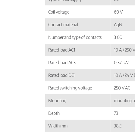
Coil voltage
60 V
Contact material
AgNi
Number and type of contacts
3 CO
Rated load AC1
10 A / 250 
Rated load AC3
0,37 kW
Rated load DC1
10 A / 24 V
Rated switching voltage
250 V AC
Mounting
mounting o
Depth
73
Width mm
38,2