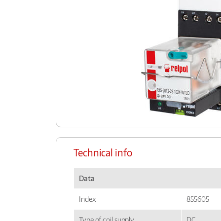
Technical info
Data
Index
855605
Type of coil supply
DC