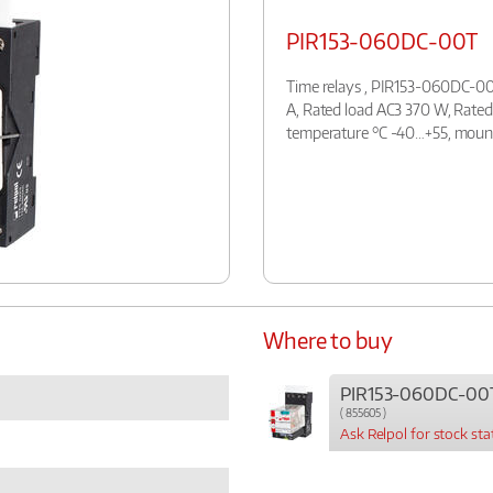
PIR153-060DC-00T
Time relays , PIR153-060DC-00T
A, Rated load AC3 370 W, Rated
temperature °C -40…+55, mount
Where to buy
PIR153-060DC-00
( 855605 )
Ask Relpol for stock sta