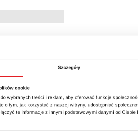
96822
Szczegóły
min.; 10 min.; 1 h; 10 h; 1 d; 10 d
 plików cookie
 do wybranych treści i reklam, aby oferować funkcje społecznoś
e o tym, jak korzystać z naszej witryny, udostępniać społeczno
 łączyć te informacje z innymi podstawowymi danymi od Ciebie