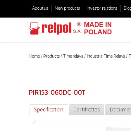
About us
New products
Investor relations
Blo
Home
Products
Time relays
Industrial Time Relays
T
PIR153-060DC-00T
Specification
Certificates
Documen