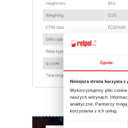
Height mm
85,4
Weight kg
0,175
ETIM class
EC001439
EAN code
59000050
Relay type
PIR15...T
Zgoda
Ip cover
IP 20
Time ranges
1 s; 10 s; 1 
Niniejsza strona korzysta z
Wykorzystujemy pliki cookie
naszych witrynach. Informacj
analityczne. Partnerzy mogą
korzystania z ich usług.
Wybór