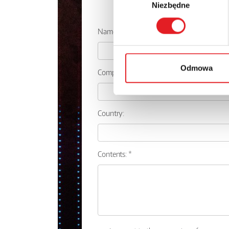
Niezbędne
zgody
Ask for the 
Name: *
Odmowa
Company:
Country:
Contents: *