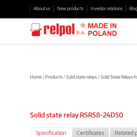
About us
New products
Investor relations
Blo
Home
Products
Solid state relays
Solid State Relays f
Solid state relay RSR58-24D50
Specification
Certificates
Related 