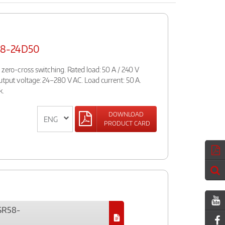
R58-24D50
 zero-cross switching. Rated load: 50 A / 240 V
utput voltage: 24–280 V AC. Load current: 50 A.
k.
DOWNLOAD
PRODUCT CARD
RSR58-