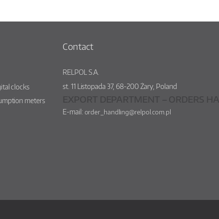
Contact
RELPOL S.A.
st.
11 Listopada 37
,
68-200
Żary
,
Poland
ital clocks
EXPORT DEPARTMENT – ORDERS HA
sumption meters
E-mail:
order_handling@relpol.com.pl