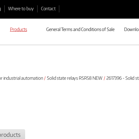
g
Where to buy
Contact
Products
General Terms and Conditions of Sale
Downlo
or industrial automation
Solid state relays RSR58 NEW
2617396 - Solid 
products