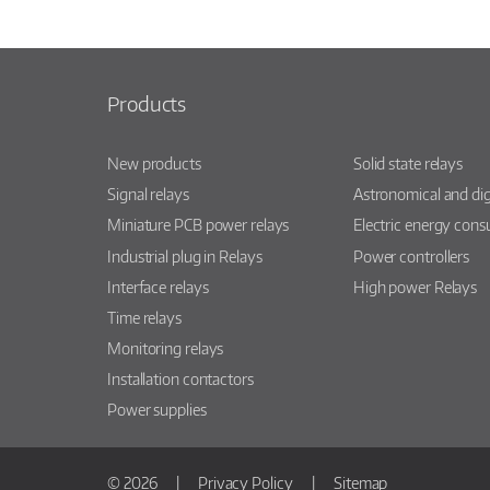
Products
New products
Solid state relays
Signal relays
Astronomical and dig
Miniature PCB power relays
Electric energy con
Industrial plug in Relays
Power controllers
Interface relays
High power Relays
Time relays
Monitoring relays
Installation contactors
Power supplies
© 2026
Privacy Policy
Sitemap