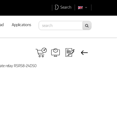
Search
ad
Applications
state relay RSR58-24D50