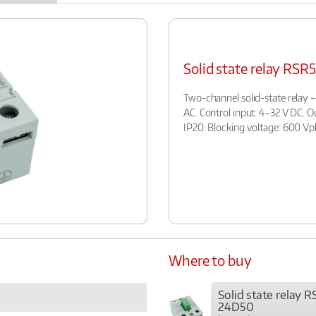
Solid state relay RS
Two-channel solid-state relay –
AC. Control input: 4–32 V DC. O
IP20. Blocking voltage: 600 Vp
Where to buy
Solid state relay 
24D50