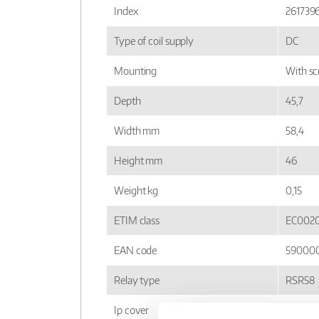
Index
261739
Type of coil supply
DC
Mounting
With sc
Depth
45,7
Width mm
58,4
Height mm
46
Weight kg
0,15
ETIM class
EC002
EAN code
59000
Relay type
RSR58
Ip cover
IP 20