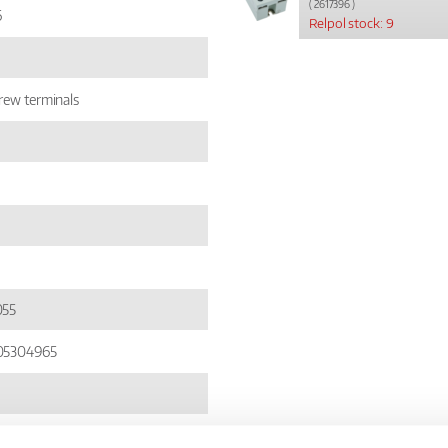
( 2617396 )
6
Relpol stock: 9
rew terminals
055
05304965