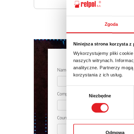
Zgoda
Niniejsza strona korzysta z
Wykorzystujemy pliki cookie
Ask for the 
naszych witrynach. Informacj
analityczne. Partnerzy mogą
Name: *
korzystania z ich usług.
Wybór
Company:
Niezbędne
zgody
Country:
Odmowa