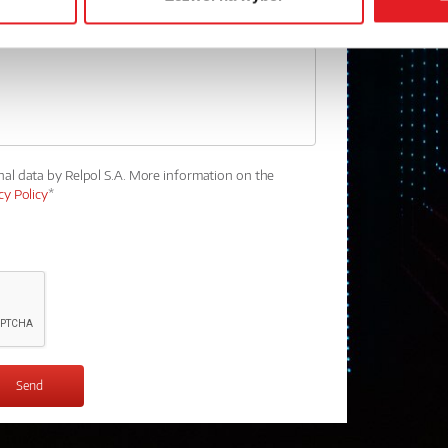
nal data by Relpol S.A. More information on the
cy Policy
*