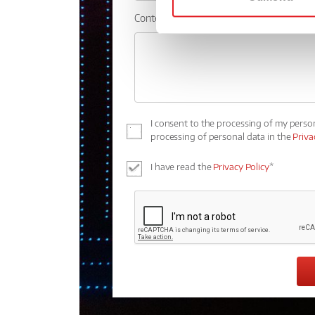
Contents: *
I consent to the processing of my perso
processing of personal data in the
Priva
I have read the
Privacy Policy
*