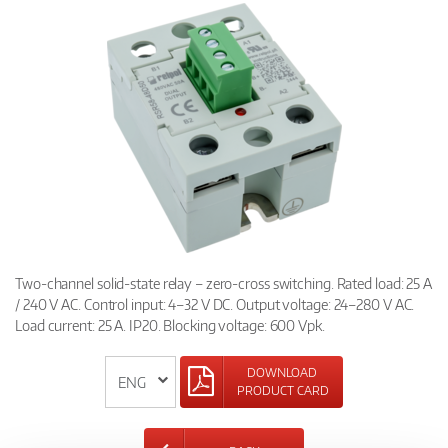
Two-channel solid-state relay – zero-cross switching. Rated load: 25 A
/ 240 V AC. Control input: 4–32 V DC. Output voltage: 24–280 V AC.
Load current: 25 A. IP20. Blocking voltage: 600 Vpk.
DOWNLOAD
PRODUCT CARD