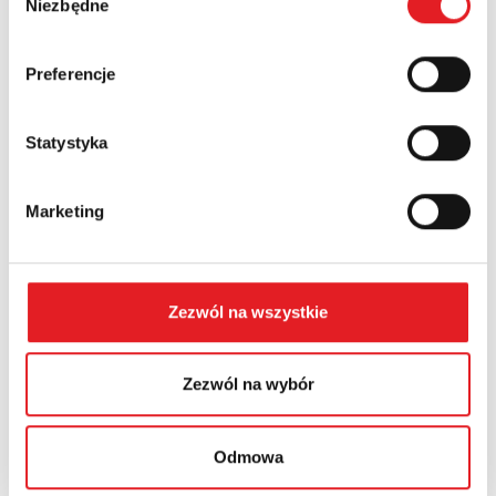
Niezbędne
zgody
Country:
Preferencje
Statystyka
Contents: *
Marketing
Zezwól na wszystkie
I consent to the processing of my personal data by
Relpol S.A. More information on the processing of
personal data in the
Privacy Policy
*
Zezwól na wybór
I have read the
Privacy Policy
*
Odmowa