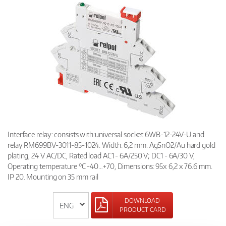
Interface relay: consists with:universal socket 6WB-12-24V-U and
relay RM699BV-3011-85-1024. Width: 6,2 mm. AgSnO2/Au hard gold
plating, 24 V AC/DC, Rated load AC1 - 6A/250 V; DC1 - 6A/30 V,
Operating temperature °C -40…+70, Dimensions: 95x 6,2 x 76.6 mm.
IP 20. Mounting on 35 mm rail
DOWNLOAD
PRODUCT CARD