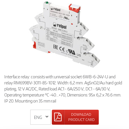
Interface relay: consists with:universal socket 6WB-6-24V-U and
relay RM699BV-3011-85-1012. Width: 6,2 mm. AgSnO2/Au hard gold
plating, 12 V AC/DC, Rated load AC1 - 6A/250 V; DC1 - 6A/30 V,
Operating temperature °C -40…+70, Dimensions: 95x 6,2 x 76.6 mm.
IP 20. Mounting on 35 mm rail
DOWNLOAD
PRODUCT CARD