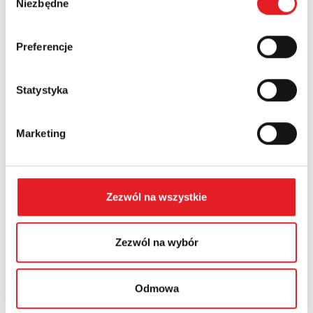
Niezbędne
zgody
Country:
Preferencje
Statystyka
Contents: *
Marketing
Zezwól na wszystkie
I consent to the processing of my personal data by
Relpol S.A. More information on the processing of
personal data in the
Privacy Policy
*
Zezwól na wybór
I have read the
Privacy Policy
*
Odmowa