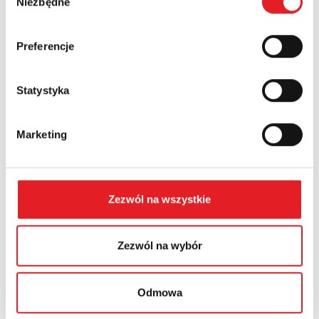
Niezbędne
zgody
Country:
Preferencje
Statystyka
Contents: *
Marketing
Zezwól na wszystkie
I consent to the processing of my personal data by
Relpol S.A. More information on the processing of
personal data in the
Privacy Policy
*
Zezwól na wybór
I have read the
Privacy Policy
*
Odmowa