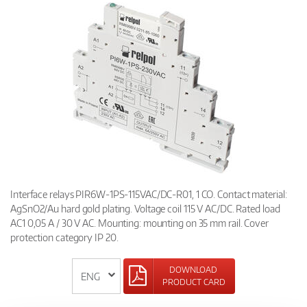
Interface relays PIR6W-1PS-115VAC/DC-R01, 1 CO. Contact material:
AgSnO2/Au hard gold plating. Voltage coil 115 V AC/DC. Rated load
AC1 0,05 A / 30 V AC. Mounting: mounting on 35 mm rail. Cover
protection category IP 20.
DOWNLOAD
PRODUCT CARD