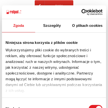
BACK
Zgoda
Szczegóły
O plikach cookies
Ask for the details of the offer
Niniejsza strona korzysta z plików cookie
Name: *
Wykorzystujemy pliki cookie do wybranych treści i
reklam, aby oferować funkcje społecznościowe i
analizować ruch w naszych witrynach. Informacje o tym,
Email: *
jak korzystać z naszej witryny, udostępniać
społecznościowe, dostępne i analityczne. Partnerzy
mogą łączyć te informacje z innymi podstawowymi
Company:
danymi od Ciebie lub uzyskiwanymi podczas korzystania
z ich usług.
Phone:
Wybór