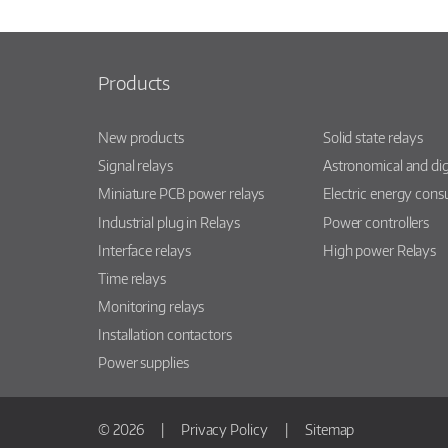
Products
New products
Solid state relays
Signal relays
Astronomical and dig
Miniature PCB power relays
Electric energy con
Industrial plug in Relays
Power controllers
Interface relays
High power Relays
Time relays
Monitoring relays
Installation contactors
Power supplies
© 2026
Privacy Policy
Sitemap