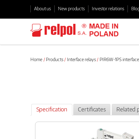
About us
New products
Investor relations
Blo
Home
Products
Interface relays
PIR6W-1PS interface
Specification
Certificates
Related 