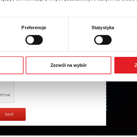
Preferencje
Statystyka
nal data by Relpol S.A. More information on the
cy Policy
*
Zezwól na wybór
Z