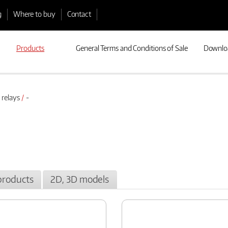
g
Where to buy
Contact
Products
General Terms and Conditions of Sale
Downlo
 relays
-
products
2D, 3D models