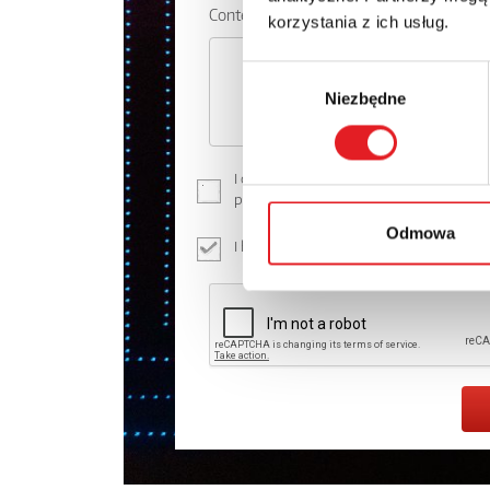
Contents: *
korzystania z ich usług.
Wybór
Niezbędne
zgody
I consent to the processing of my perso
processing of personal data in the
Priva
Odmowa
I have read the
Privacy Policy
*