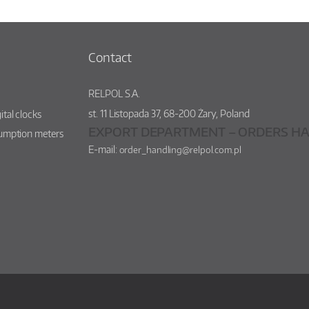
Contact
RELPOL S.A.
st.
11 Listopada 37
,
68-200
Żary
,
Poland
ital clocks
EXPORT DEPARTMENT – ORDERS HA
sumption meters
E-mail:
order_handling@relpol.com.pl