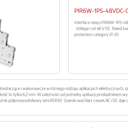
PIR6W-1PS-48VDC-
Interface relays PIR6W-1PS-48V
. Voltage coil 48 V DC. Rated l
protection category IP 20.
redniczące i wykonawcze w różnego rodzaju aplikacjach elektrycznych, sza
erokość to tylko 6,2 mm. W zależności od potrzeby aplikacji przekaźnikie
nik półprzewodnikowy serii RSR30. Szeroki wachlarz cewek AC i DC daje 