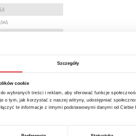
5,5
,045
C001437
900005092930
I6RW-1PS
Szczegóły
P 20
 plików cookie
 do wybranych treści i reklam, aby oferować funkcje społecznoś
e o tym, jak korzystać z naszej witryny, udostępniać społeczno
 łączyć te informacje z innymi podstawowymi danymi od Ciebie
details of the offer
Preferencje
Statystyka