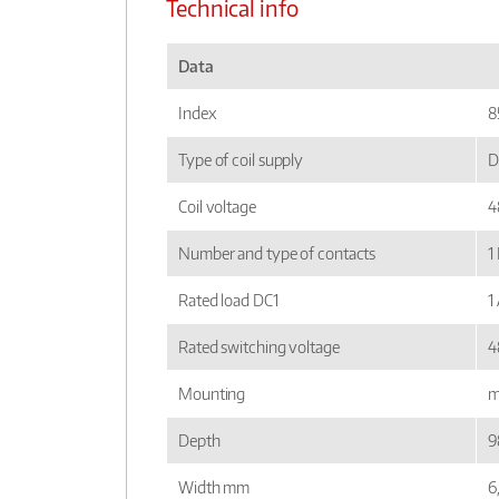
Technical info
Data
Index
8
Type of coil supply
D
Coil voltage
4
Number and type of contacts
1
Rated load DC1
1
Rated switching voltage
4
Mounting
m
Depth
9
Width mm
6