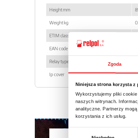
Height mm
8
Weight kg
0
ETIM class
E
EAN code
5
Relay type
P
Zgoda
Ip cover
I
Niniejsza strona korzysta z
Wykorzystujemy pliki cookie
naszych witrynach. Informacj
analityczne. Partnerzy mogą
korzystania z ich usług.
Wybór
Ask for the 
Niezbędne
zgody