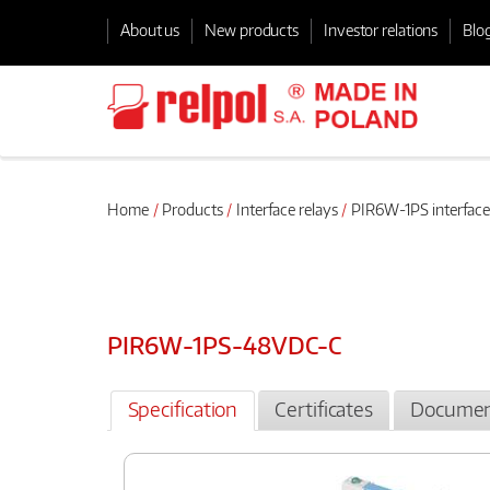
About us
New products
Investor relations
Blo
Home
Products
Interface relays
PIR6W-1PS interface
PIR6W-1PS-48VDC-C
Specification
Certificates
Documen