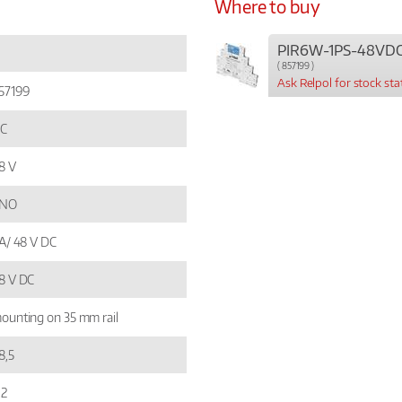
Where to buy
PIR6W-1PS-48VDC
( 857199 )
Ask Relpol for stock sta
57199
C
8 V
 NO
 A/ 48 V DC
8 V DC
ounting on 35 mm rail
8,5
,2