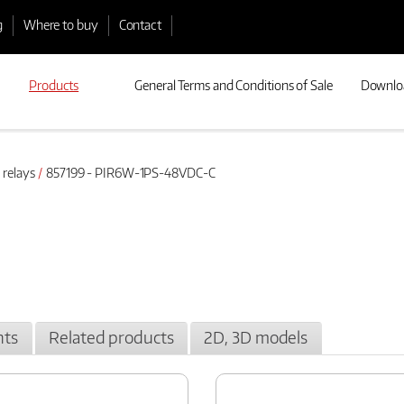
g
Where to buy
Contact
Products
General Terms and Conditions of Sale
Downlo
 relays
857199 - PIR6W-1PS-48VDC-C
ts
Related products
2D, 3D models