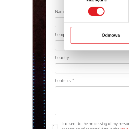
Name: *
Company:
Odmowa
Country:
Contents: *
I consent to the processing of my perso