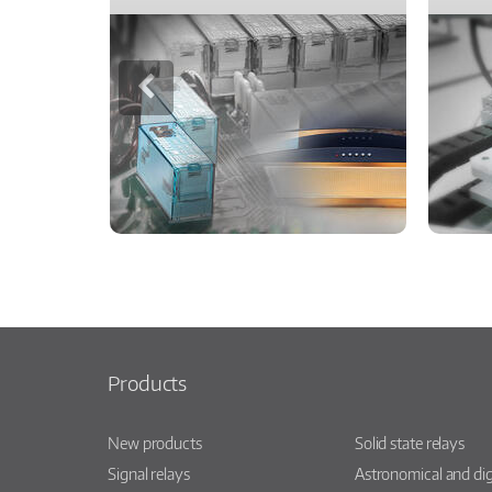
Products
New products
Solid state relays
Signal relays
Astronomical and dig