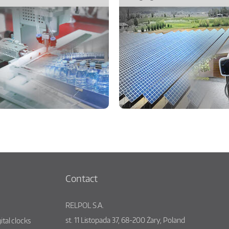
Contact
RELPOL S.A.
st.
11 Listopada 37
,
68-200
Żary
,
Poland
ital clocks