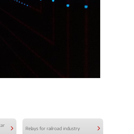
car
Relays for railroad industry
Relays for