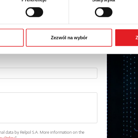
Email: *
Phone:
Zezwól na wybór
Z
nal data by Relpol S.A. More information on the