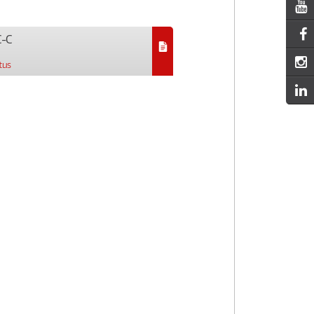
-C
tus