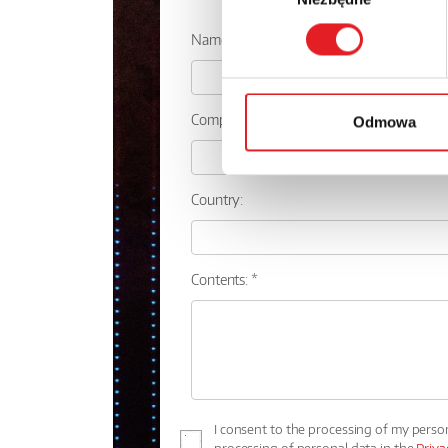
Name: *
Company:
Odmowa
Country:
Contents: *
I consent to the processing of my perso