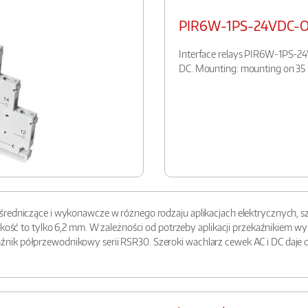
PIR6W-1PS-24VDC-
Interface relays PIR6W-1PS-24V
DC. Mounting: mounting on 35 m
redniczące i wykonawcze w różnego rodzaju aplikacjach elektrycznych, sza
erokość to tylko 6,2 mm. W zależności od potrzeby aplikacji przekaźnikie
nik półprzewodnikowy serii RSR30. Szeroki wachlarz cewek AC i DC daje 