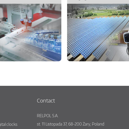
Contact
RELPOL S.A.
st.
11 Listopada 37
,
68-200
Żary
,
Poland
ital clocks