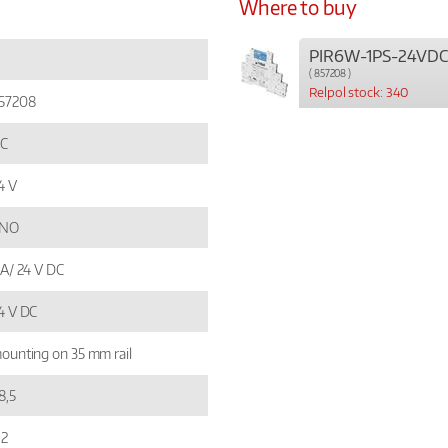
Where to buy
PIR6W-1PS-24VDC
( 857208 )
Relpol stock: 340
57208
C
4 V
 NO
 A/ 24 V DC
4 V DC
ounting on 35 mm rail
8,5
,2