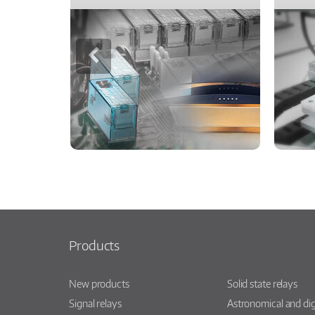
Products
New products
Solid state relays
Signal relays
Astronomical and dig