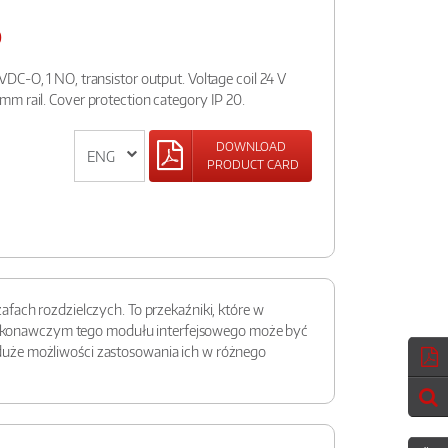
O
DC-O, 1 NO, transistor output. Voltage coil 24 V
m rail. Cover protection category IP 20.
DOWNLOAD
PRODUCT CARD
fach rozdzielczych. To przekaźniki, które w
m wykonawczym tego modułu interfejsowego może być
duże możliwości zastosowania ich w różnego