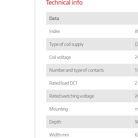
Technical info
Data
Index
8
Type of coil supply
D
Coil voltage
2
Number and type of contacts
1
Rated load DC1
2
Rated switching voltage
2
Mounting
m
Depth
9
Width mm
6