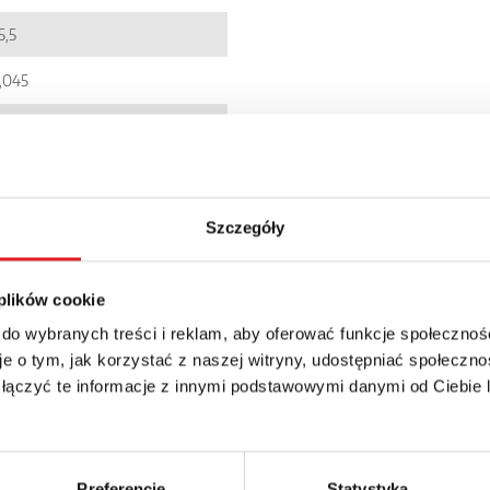
5,5
,045
C001437
900005092855
I6RW-1PS
Szczegóły
P 20
 plików cookie
 do wybranych treści i reklam, aby oferować funkcje społecznoś
e o tym, jak korzystać z naszej witryny, udostępniać społeczno
 łączyć te informacje z innymi podstawowymi danymi od Ciebie
details of the offer
Preferencje
Statystyka