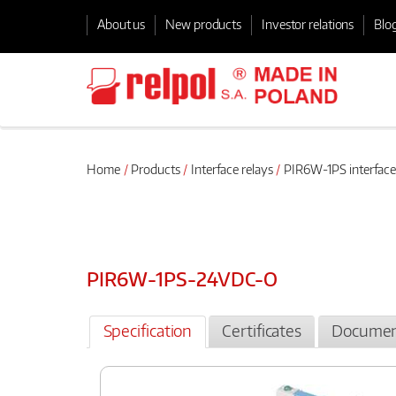
About us
New products
Investor relations
Blo
Home
Products
Interface relays
PIR6W-1PS interface
PIR6W-1PS-24VDC-O
Specification
Certificates
Documen