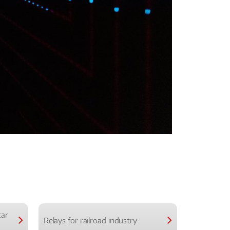
car
Relays for railroad industry
Relays for