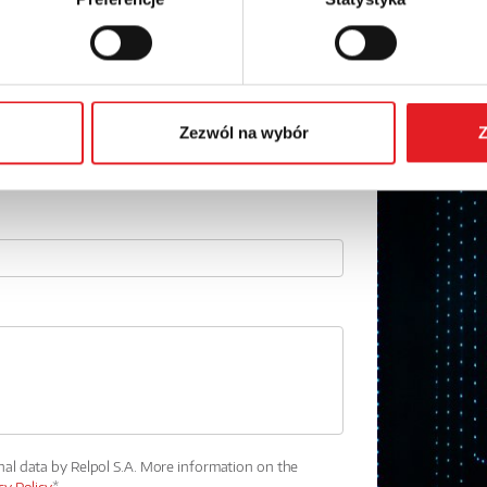
Email: *
Phone:
Zezwól na wybór
Z
nal data by Relpol S.A. More information on the