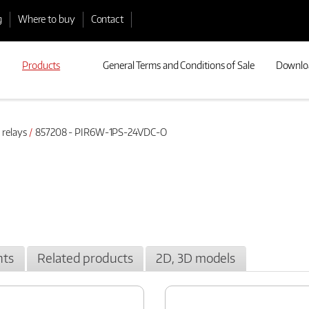
g
Where to buy
Contact
Products
General Terms and Conditions of Sale
Downlo
 relays
857208 - PIR6W-1PS-24VDC-O
ts
Related products
2D, 3D models