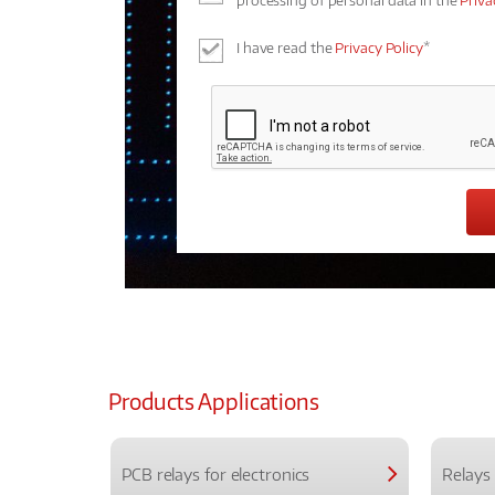
processing of personal data in the
Priva
I have read the
Privacy Policy
*
Products Applications
PCB relays for electronics
Relays 