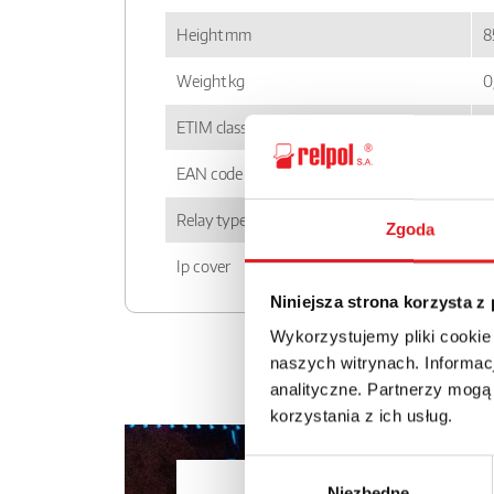
Height mm
8
Weight kg
0
ETIM class
E
EAN code
5
Relay type
P
Zgoda
Ip cover
I
Niniejsza strona korzysta z
Wykorzystujemy pliki cookie
naszych witrynach. Informacj
analityczne. Partnerzy mogą
korzystania z ich usług.
Wybór
Ask for the 
Niezbędne
zgody