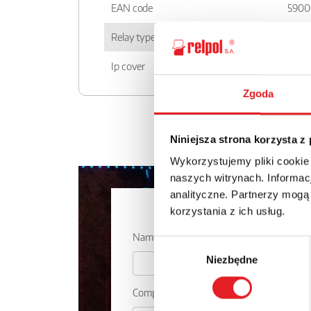
EAN code
5900
Relay type
PI6R
Ip cover
IP 20
Zgoda
Niniejsza strona korzysta z
Wykorzystujemy pliki cookie
naszych witrynach. Informacj
analityczne. Partnerzy mogą
Ask for the 
korzystania z ich usług.
Name: *
Wybór
Niezbędne
zgody
Company: