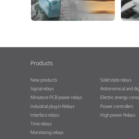
Products
New products
Solid state relays
Signal relays
Astronomical and dig
Miniature PCB power relays
Electric energy con
Industrial plug in Relays
Power controllers
Interface relays
High power Relays
Time relays
Monitoring relays