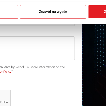
Zezwól na wybór
Z
nal data by Relpol S.A. More information on the
cy Policy
*