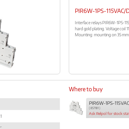
PIR6W-1PS-115VAC/
Interface relays PIR6W-1PS-11
hard gold plating. Voltage coil 
Mounting: mounting on 35 mm ra
Where to buy
PIR6W-1PS-115VA
( 857181 )
Ask Relpol for stock sta
1
C