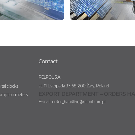
Contact
RELPOL S.A.
st.
11 Listopada 37
,
68-200
Żary
,
Poland
ital clocks
EXPORT DEPARTMENT – ORDERS HA
sumption meters
E-mail:
order_handling@relpol.com.pl