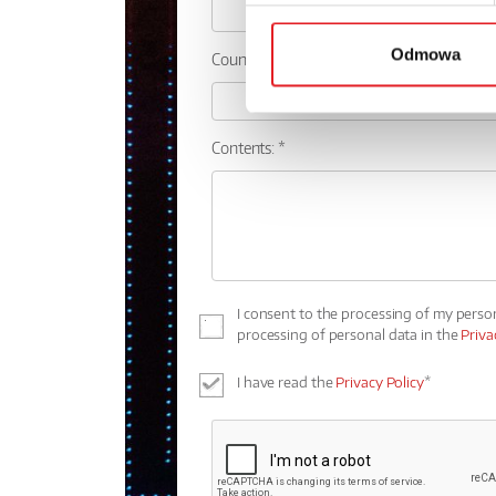
Odmowa
Country:
Contents: *
I consent to the processing of my perso
processing of personal data in the
Priva
I have read the
Privacy Policy
*