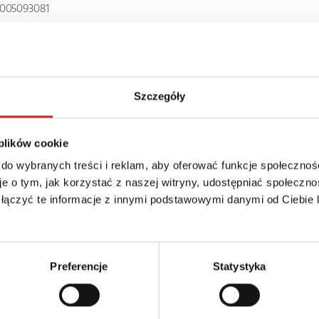
005093081
W-1PS
Szczegóły
 plików cookie
 do wybranych treści i reklam, aby oferować funkcje społecznoś
e o tym, jak korzystać z naszej witryny, udostępniać społeczno
 łączyć te informacje z innymi podstawowymi danymi od Ciebie
details of the offer
Email: *
Preferencje
Statystyka
Phone: