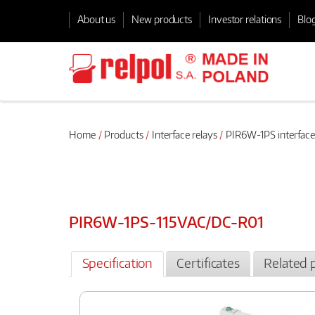
About us
New products
Investor relations
Blo
Home
Products
Interface relays
PIR6W-1PS interface
PIR6W-1PS-115VAC/DC-R01
Specification
Certificates
Related 