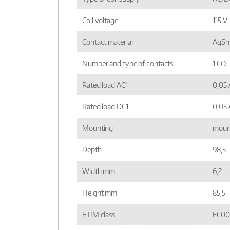
Coil voltage
115 V
Contact material
AgSnO
Number and type of contacts
1 CO
Rated load AC1
0,05 
Rated load DC1
0,05 
Mounting
mount
Depth
98,5
Width mm
6,2
Height mm
85,5
ETIM class
EC00