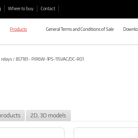
g
Where to buy
Contact
Products
General Terms and Conditions of Sale
Downlo
 relays
857181 - PIR6W-1PS-115VAC/DC-R01
products
2D, 3D models