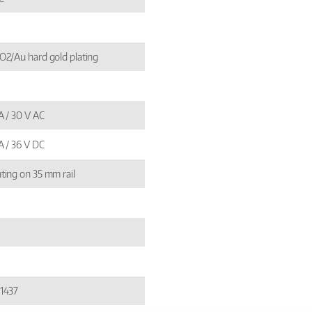
2/Au hard gold plating
A / 30 V AC
A / 36 V DC
ing on 35 mm rail
1437