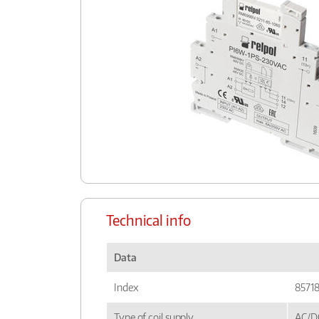
Technical info
Data
Index
85718
Type of coil supply
AC/D