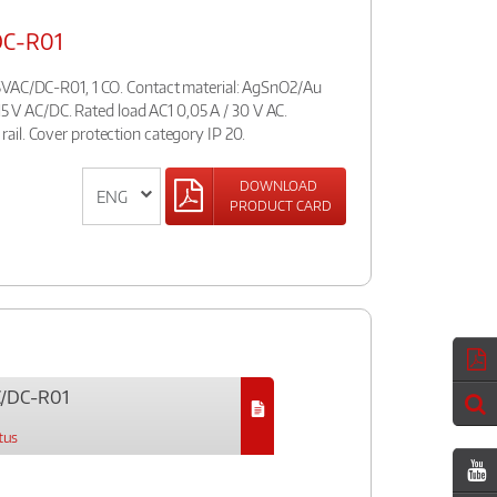
DC-R01
5VAC/DC-R01, 1 CO. Contact material: AgSnO2/Au
115 V AC/DC. Rated load AC1 0,05 A / 30 V AC.
il. Cover protection category IP 20.
DOWNLOAD
PRODUCT CARD
C/DC-R01
tus