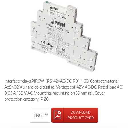
Interface relays PIR6W-1PS-42VAC/DC-R01, 1 CO. Contact material:
AgSnO2/Au hard gold plating. Voltage coil 42 V AC/DC. Rated load AC1
0,05 A / 30 V AC. Mounting: mounting on 35 mm rail. Cover
protection category IP 20.
DOWNLOAD
PRODUCT CARD