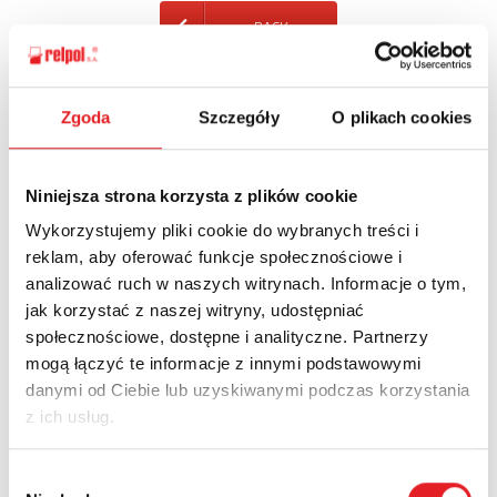
BACK
Zgoda
Szczegóły
O plikach cookies
Ask for the details of the offer
Niniejsza strona korzysta z plików cookie
Name: *
Wykorzystujemy pliki cookie do wybranych treści i
reklam, aby oferować funkcje społecznościowe i
analizować ruch w naszych witrynach. Informacje o tym,
Email: *
jak korzystać z naszej witryny, udostępniać
społecznościowe, dostępne i analityczne. Partnerzy
mogą łączyć te informacje z innymi podstawowymi
Company:
danymi od Ciebie lub uzyskiwanymi podczas korzystania
z ich usług.
Phone:
Wybór