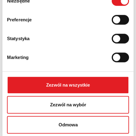
Niezbędne
zgody
Country:
Preferencje
Statystyka
Contents: *
Marketing
Zezwól na wszystkie
I consent to the processing of my personal data by
Relpol S.A. More information on the processing of
personal data in the
Privacy Policy
*
Zezwól na wybór
I have read the
Privacy Policy
*
Odmowa