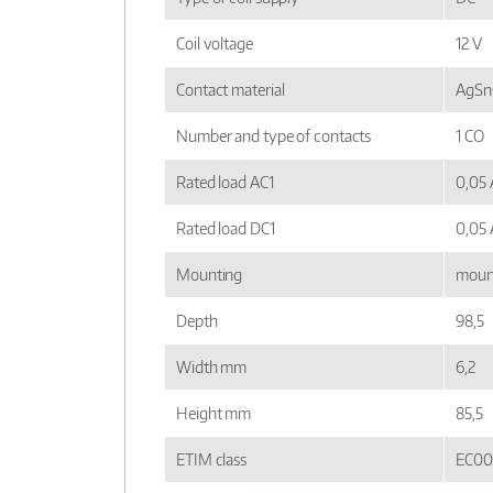
Coil voltage
12 V
Contact material
AgSnO
Number and type of contacts
1 CO
Rated load AC1
0,05 
Rated load DC1
0,05 
Mounting
mount
Depth
98,5
Width mm
6,2
Height mm
85,5
ETIM class
EC00