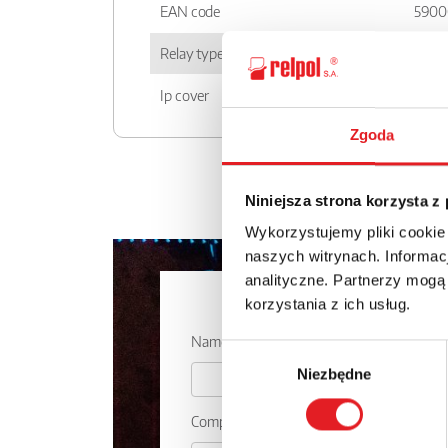
EAN code
5900
Relay type
PI6R
Ip cover
IP 20
Zgoda
Niniejsza strona korzysta z
Wykorzystujemy pliki cookie
naszych witrynach. Informacj
analityczne. Partnerzy mogą
Ask for the 
korzystania z ich usług.
Name: *
Wybór
Niezbędne
zgody
Company: