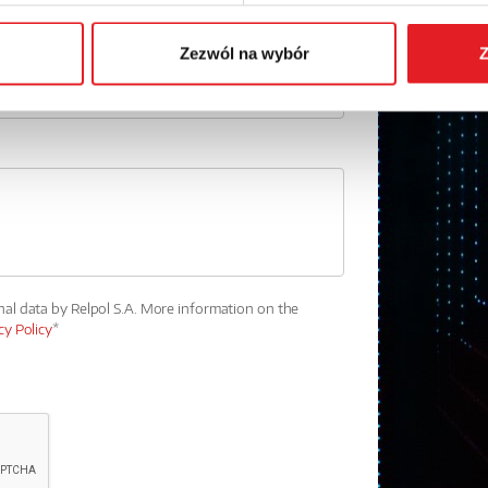
Zezwól na wybór
Z
nal data by Relpol S.A. More information on the
cy Policy
*