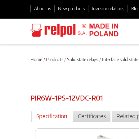
About us
New products
Investor relations
Blo
Home
Products
Solid state relays
Interface solid state
PIR6W-1PS-12VDC-R01
Specification
Certificates
Related 