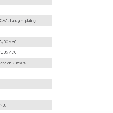
2/Au hard gold plating
A / 30 V AC
A / 36 V DC
ing on 35 mm rail
1437