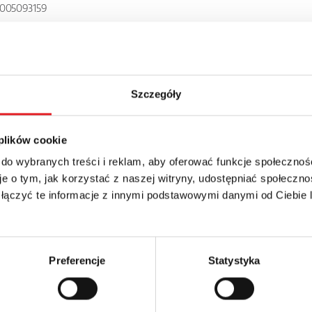
005093159
W-1PS
Szczegóły
 plików cookie
 do wybranych treści i reklam, aby oferować funkcje społecznoś
e o tym, jak korzystać z naszej witryny, udostępniać społeczno
 łączyć te informacje z innymi podstawowymi danymi od Ciebie
details of the offer
Email: *
Preferencje
Statystyka
Phone: