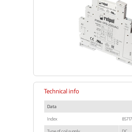
Technical info
Data
Index
8571
Type of coil supply
DC