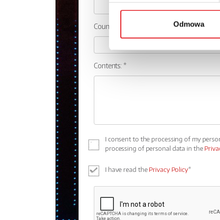
Odmowa
Country:
Contents: *
I consent to the processing of my perso
processing of personal data in the
Priva
I have read the
Privacy Policy
*