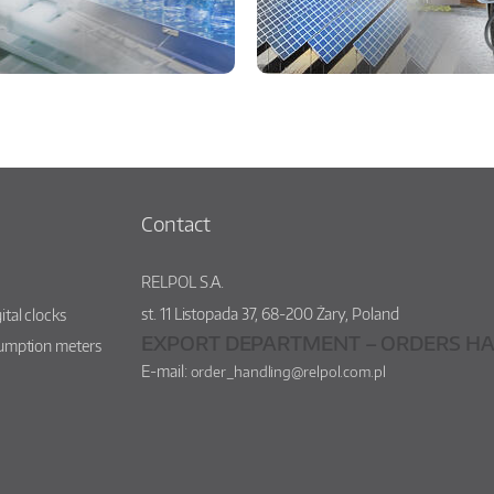
Contact
RELPOL S.A.
st.
11 Listopada 37
,
68-200
Żary
,
Poland
ital clocks
EXPORT DEPARTMENT – ORDERS HA
sumption meters
E-mail:
order_handling@relpol.com.pl