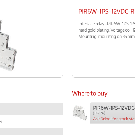
PIR6W-1PS-12VDC-R
Interface relays PIR6W-1PS-12
hard gold plating. Voltage coil 
Mounting: mounting on 35 mm ra
Where to buy
PIR6W-1PS-12VDC
( 857174 )
Ask Relpol for stock sta
74