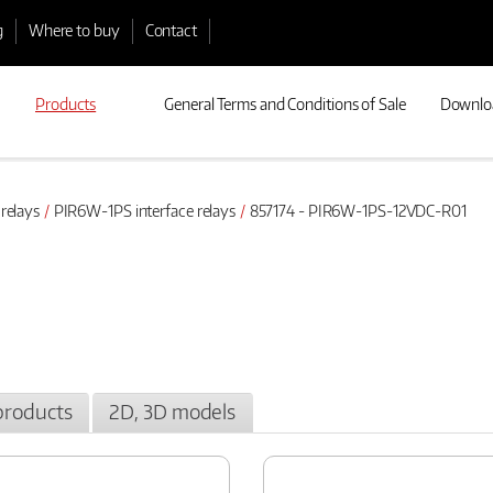
g
Where to buy
Contact
Products
General Terms and Conditions of Sale
Downlo
 relays
PIR6W-1PS interface relays
857174 - PIR6W-1PS-12VDC-R01
products
2D, 3D models