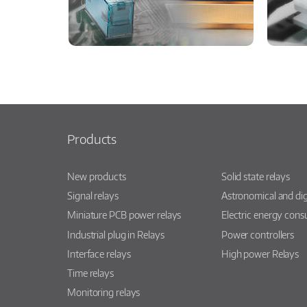
Products
New products
Solid state relays
Signal relays
Astronomical and dig
Miniature PCB power relays
Electric energy con
Industrial plug in Relays
Power controllers
Interface relays
High power Relays
Time relays
Monitoring relays