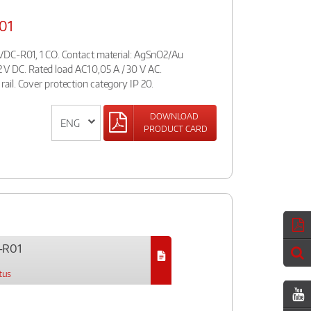
01
VDC-R01, 1 CO. Contact material: AgSnO2/Au
12 V DC. Rated load AC1 0,05 A / 30 V AC.
il. Cover protection category IP 20.
DOWNLOAD
PRODUCT CARD
-R01
tus