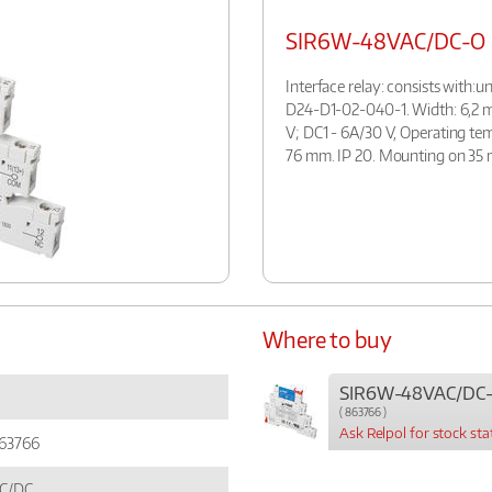
SIR6W-48VAC/DC-O
Interface relay: consists with
D24-D1-02-040-1. Width: 6,2 
V; DC1 - 6A/30 V, Operating te
76 mm. IP 20. Mounting on 35 
Where to buy
SIR6W-48VAC/DC
( 863766 )
Ask Relpol for stock sta
63766
C/DC