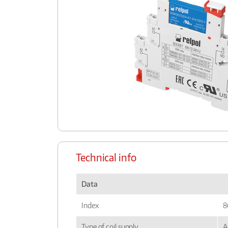
Technical info
Data
Index
8
Type of coil supply
A