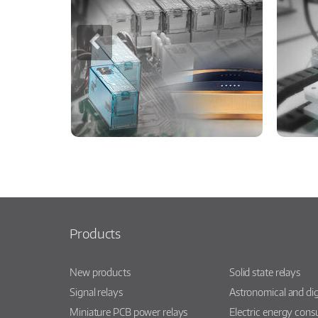
Products
New products
Solid state relays
Signal relays
Astronomical and dig
Miniature PCB power relays
Electric energy con