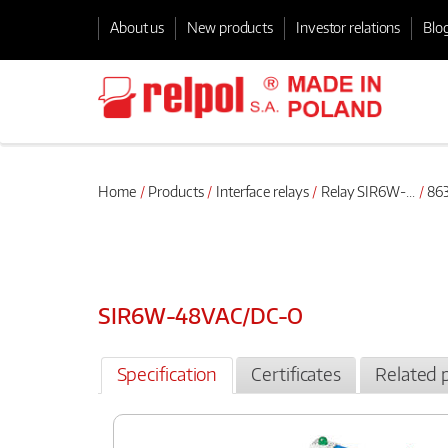
About us
New products
Investor relations
Blo
Home
Products
Interface relays
Relay SIR6W-...
863
SIR6W-48VAC/DC-O
Specification
Certificates
Related 