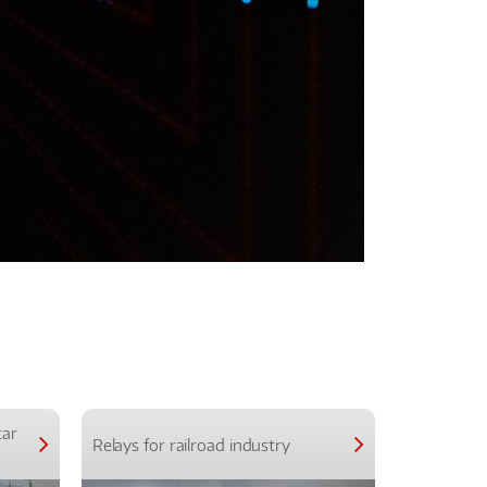
car
Relays for railroad industry
Relays for