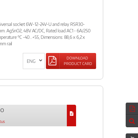
:universal socket 6W-12-24V-U and relay RSR30-
mm. AgSnO2, 48V AC/DC, Rated load AC1 - 6A/250
mperature °C -40…+55, Dimensions: 88,6 x 6,2 x
mm rail
DOWNLOAD
PRODUCT CARD
-O
tus