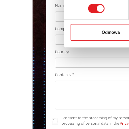
Name: *
Company:
Odmowa
Country:
Contents: *
I consent to the processing of my perso
processing of personal data in the
Priva