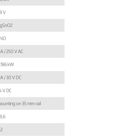
8 V
gSnO2
 NO
 A / 250 V AC
,186 kW
 A / 30 V DC
4 V DC
ounting on 35 mm rail
8,6
,2