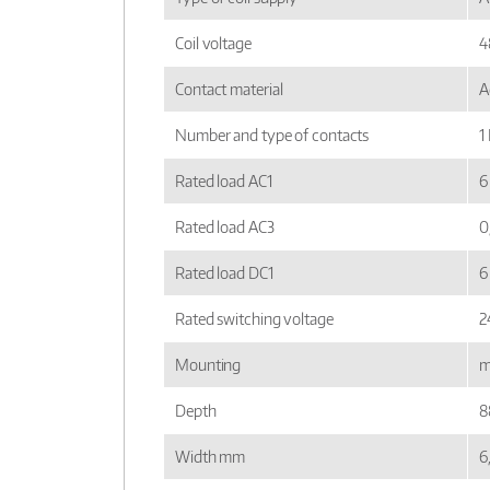
Coil voltage
4
Contact material
A
Number and type of contacts
1
Rated load AC1
6
Rated load AC3
0
Rated load DC1
6
Rated switching voltage
2
Mounting
m
Depth
8
Width mm
6