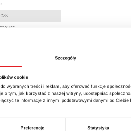
6
,028
C001437
900005241031
IR6W-…
Szczegóły
P 20
 plików cookie
 do wybranych treści i reklam, aby oferować funkcje społecznoś
e o tym, jak korzystać z naszej witryny, udostępniać społeczno
 łączyć te informacje z innymi podstawowymi danymi od Ciebie
details of the offer
Preferencje
Statystyka