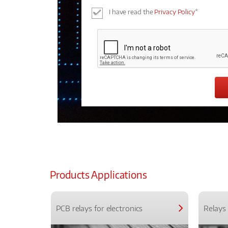
I have read the
Privacy Policy
*
Products Applications
PCB relays for electronics
Relays 