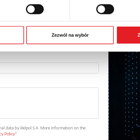
Email: *
Phone:
Zezwól na wybór
Z
nal data by Relpol S.A. More information on the
cy Policy
*