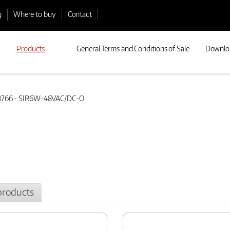
g
Where to buy
Contact
Products
General Terms and Conditions of Sale
Downlo
766 - SIR6W-48VAC/DC-O
products