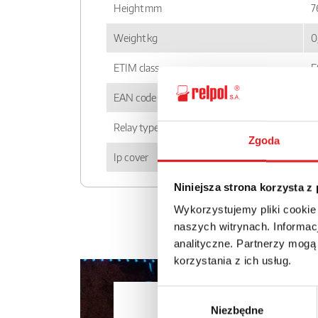
Height mm
7
Weight kg
0
ETIM class
E
EAN code
5
Relay type
S
Zgoda
Ip cover
I
Niniejsza strona korzysta z
Wykorzystujemy pliki cookie
naszych witrynach. Informacj
analityczne. Partnerzy mogą
korzystania z ich usług.
Wybór
Ask for the 
Niezbędne
zgody