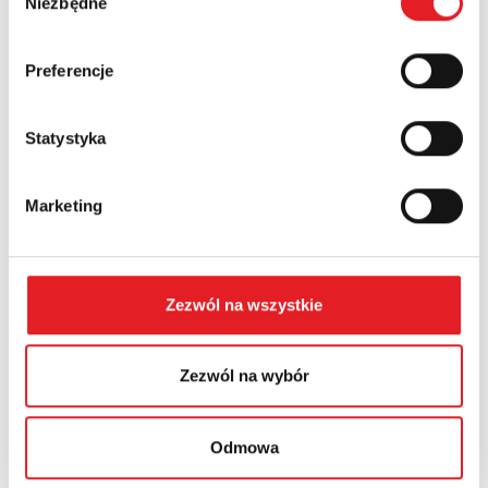
Niezbędne
zgody
Country:
Preferencje
Statystyka
Contents: *
Marketing
Zezwól na wszystkie
I consent to the processing of my personal data by
Relpol S.A. More information on the processing of
personal data in the
Privacy Policy
*
Zezwól na wybór
I have read the
Privacy Policy
*
Odmowa