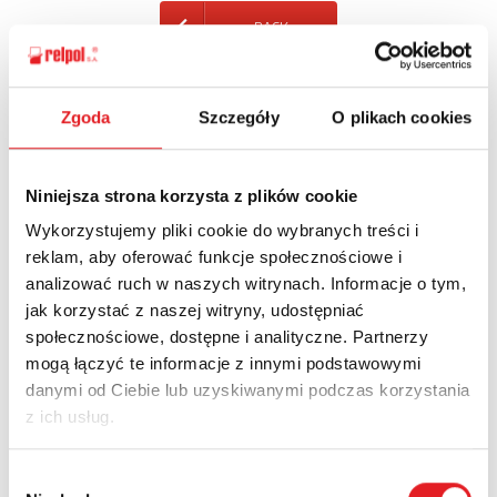
BACK
Zgoda
Szczegóły
O plikach cookies
Ask for the details of the offer
Niniejsza strona korzysta z plików cookie
Name: *
Wykorzystujemy pliki cookie do wybranych treści i
reklam, aby oferować funkcje społecznościowe i
analizować ruch w naszych witrynach. Informacje o tym,
Email: *
jak korzystać z naszej witryny, udostępniać
społecznościowe, dostępne i analityczne. Partnerzy
mogą łączyć te informacje z innymi podstawowymi
Company:
danymi od Ciebie lub uzyskiwanymi podczas korzystania
z ich usług.
Phone:
Wybór