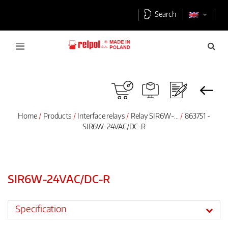
Search
Home
Products
Interface relays
Relay SIR6W-...
863751 -
SIR6W-24VAC/DC-R
SIR6W-24VAC/DC-R
Specification