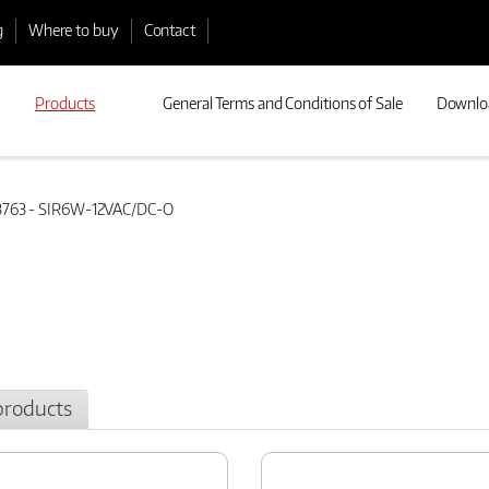
g
Where to buy
Contact
Products
General Terms and Conditions of Sale
Downlo
763 - SIR6W-12VAC/DC-O
products