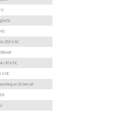
2 V
gSnO2
 NO
 A / 250 V AC
,186 kW
 A / 30 V DC
4 V DC
ounting on 35 mm rail
8,6
,2