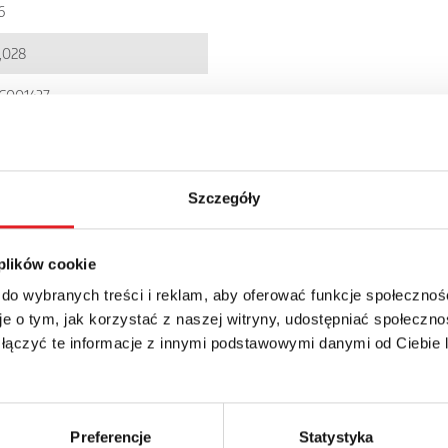
6
,028
C001437
900005240942
IR6W-…
Szczegóły
P 20
 plików cookie
 do wybranych treści i reklam, aby oferować funkcje społecznoś
e o tym, jak korzystać z naszej witryny, udostępniać społeczno
 łączyć te informacje z innymi podstawowymi danymi od Ciebie
details of the offer
Preferencje
Statystyka