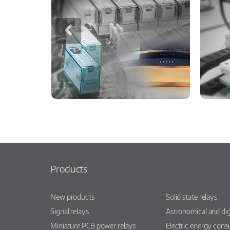
Products
New products
Solid state relays
Signal relays
Astronomical and dig
Miniature PCB power relays
Electric energy con