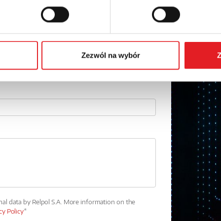
Email: *
Phone:
Zezwól na wybór
Z
nal data by Relpol S.A. More information on the
cy Policy
*