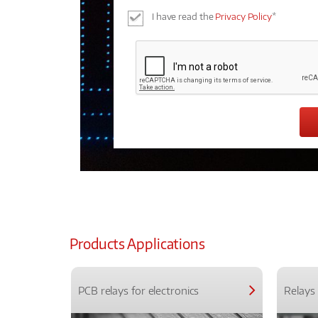
I have read the
Privacy Policy
*
Products Applications
PCB relays for electronics
Relays 