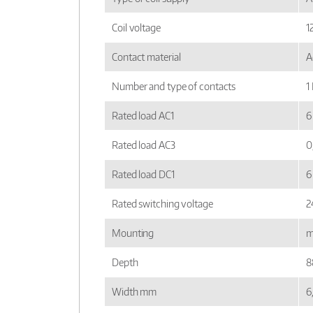
Coil voltage
1
Contact material
A
Number and type of contacts
1
Rated load AC1
6
Rated load AC3
0
Rated load DC1
6
Rated switching voltage
2
Mounting
m
Depth
8
Width mm
6