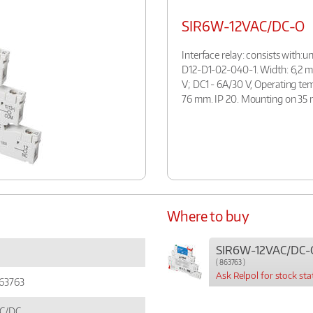
SIR6W-12VAC/DC-O
Interface relay: consists with
D12-D1-02-040-1. Width: 6,2 m
V; DC1 - 6A/30 V, Operating te
76 mm. IP 20. Mounting on 35 
Where to buy
SIR6W-12VAC/DC-
( 863763 )
Ask Relpol for stock sta
63763
C/DC