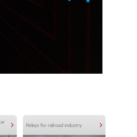
car
Relays for railroad industry
Relays for