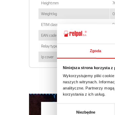
Height mm
7
Weight kg
0
ETIM class
E
EAN code
5
Relay type
S
Zgoda
Ip cover
I
Niniejsza strona korzysta z
Wykorzystujemy pliki cookie
naszych witrynach. Informacj
analityczne. Partnerzy mogą
korzystania z ich usług.
Wybór
Ask for the 
Niezbędne
zgody