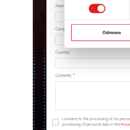
Name: *
Company:
Odmowa
Country:
Contents: *
I consent to the processing of my perso
processing of personal data in the
Priva