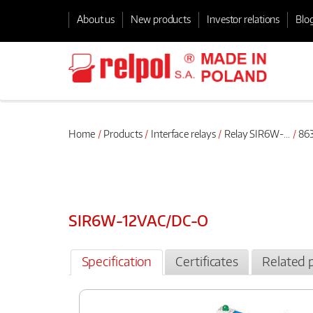
About us
New products
Investor relations
Blo
Home
Products
Interface relays
Relay SIR6W-...
863
SIR6W-12VAC/DC-O
Specification
Certificates
Related 