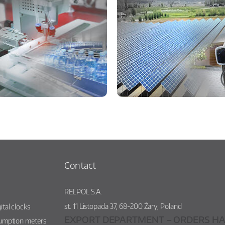
Contact
RELPOL S.A.
st.
11 Listopada 37
,
68-200
Żary
,
Poland
ital clocks
EXPORT DEPARTMENT – ORDERS HA
sumption meters