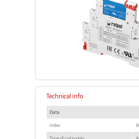
Technical info
Data
Index
8
Type of coil supply
A