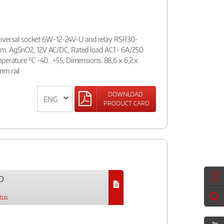
:universal socket 6W-12-24V-U and relay RSR30-
m. AgSnO2, 12V AC/DC, Rated load AC1 - 6A/250
mperature °C -40…+55, Dimensions: 88,6 x 6,2 x
mm rail
DOWNLOAD
PRODUCT CARD
O
tus