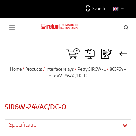
Search
Home
Products
Interface relays
Relay SIR6W-...
863764 -
SIR6W-24VAC/DC-O
SIR6W-24VAC/DC-O
Specification