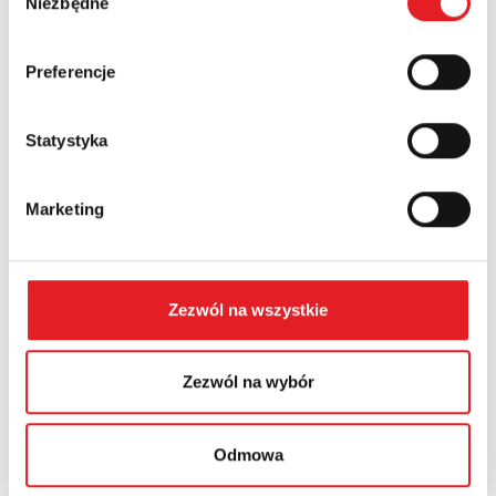
Niezbędne
zgody
Country:
Preferencje
Statystyka
Contents: *
Marketing
Zezwól na wszystkie
I consent to the processing of my personal data by
Relpol S.A. More information on the processing of
personal data in the
Privacy Policy
*
Zezwól na wybór
I have read the
Privacy Policy
*
Odmowa