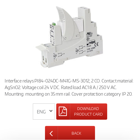
Interface relays PI84-024DC-M41G-MS-3012, 2 CO. Contact material:
AgSnO2. Voltage coil 24 V DC. Rated load AC1 8 A / 250 V AC.
Mounting: mounting on 35 mm rail. Cover protection category IP 20.
DOWNLOAD
PRODUCT CARD
BACK