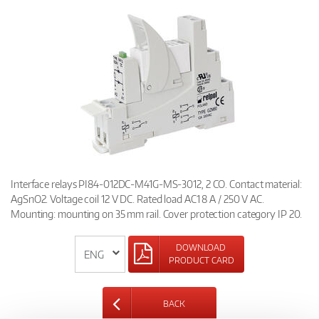
Interface relays PI84-012DC-M41G-MS-3012, 2 CO. Contact material:
AgSnO2. Voltage coil 12 V DC. Rated load AC1 8 A / 250 V AC.
Mounting: mounting on 35 mm rail. Cover protection category IP 20.
DOWNLOAD
PRODUCT CARD
BACK