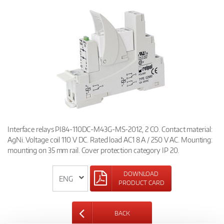
Interface relays PI84-110DC-M43G-MS-2012, 2 CO. Contact material:
AgNi. Voltage coil 110 V DC. Rated load AC1 8 A / 250 V AC. Mounting:
mounting on 35 mm rail. Cover protection category IP 20.
DOWNLOAD
PRODUCT CARD
BACK