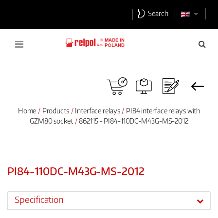
Search
Home
Products
Interface relays
PI84 interface relays with
GZM80 socket
862115 - PI84-110DC-M43G-MS-2012
PI84-110DC-M43G-MS-2012
Specification