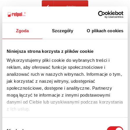
BACK
Zgoda
Szczegóły
O plikach cookies
Ask for the details of the offer
Niniejsza strona korzysta z plików cookie
Name: *
Wykorzystujemy pliki cookie do wybranych treści i
reklam, aby oferować funkcje społecznościowe i
analizować ruch w naszych witrynach. Informacje o tym,
Email: *
jak korzystać z naszej witryny, udostępniać
społecznościowe, dostępne i analityczne. Partnerzy
mogą łączyć te informacje z innymi podstawowymi
Company:
danymi od Ciebie lub uzyskiwanymi podczas korzystania
z ich usług.
Phone:
Wybór