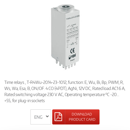
Time relays , T-R4Wu-2014-23-1012, function: E, Wu, Bi, Bp, PWM, R,
Ws, Wa, Esa, B, ON/OF. 4 CO (4PDT), AgNi, 12V DC, Rated load AC1 6 A,
Rated switching voltage 230 V AC, Operating temperature °C -20…
+55, for plug-in sockets
DOWNLOAD
PRODUCT CARD