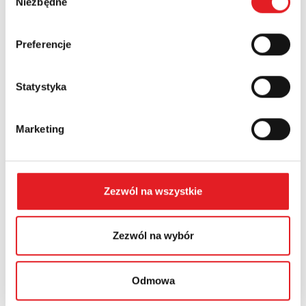
Niezbędne
zgody
Country:
Preferencje
Statystyka
Contents: *
Marketing
Zezwól na wszystkie
I consent to the processing of my personal data by
Relpol S.A. More information on the processing of
personal data in the
Privacy Policy
*
Zezwól na wybór
I have read the
Privacy Policy
*
Odmowa