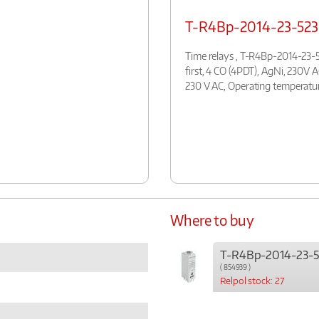
T-R4Bp-2014-23-52
Time relays , T-R4Bp-2014-23-5
first, 4 CO (4PDT), AgNi, 230V 
230 V AC, Operating temperatur
Where to buy
T-R4Bp-2014-23-
( 854939 )
Relpol stock: 27