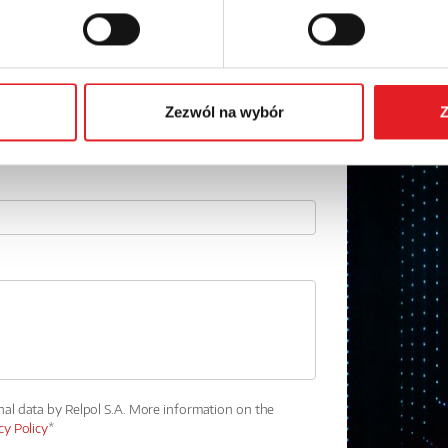
Email: *
Phone:
Zezwól na wybór
Z
nal data by Relpol S.A. More information on the
cy Policy
*