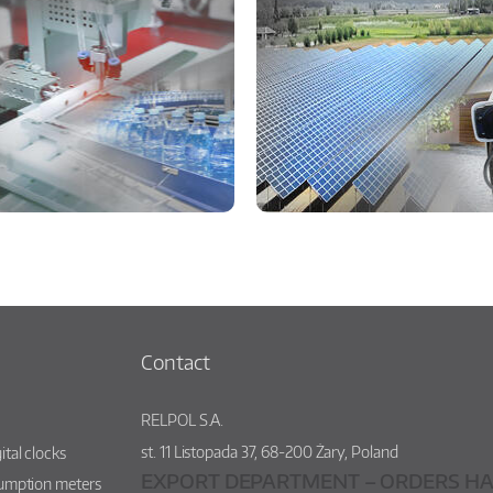
Contact
RELPOL S.A.
st.
11 Listopada 37
,
68-200
Żary
,
Poland
ital clocks
EXPORT DEPARTMENT – ORDERS HA
sumption meters