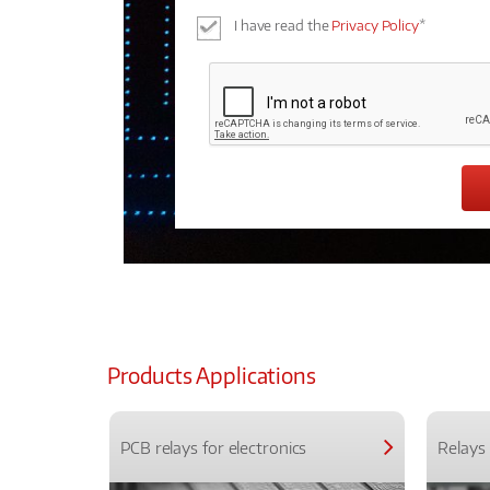
I have read the
Privacy Policy
*
Products Applications
PCB relays for electronics
Relays 