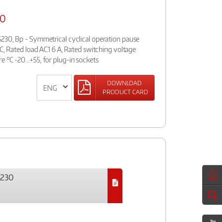
30
230, Bp - Symmetrical cyclical operation pause
AC, Rated load AC1 6 A, Rated switching voltage
e °C -20…+55, for plug-in sockets
DOWNLOAD
PRODUCT CARD
5230