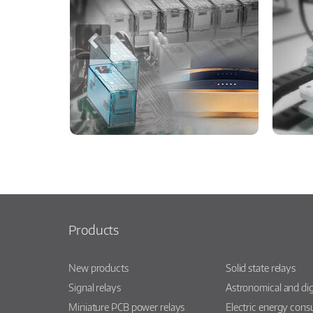
Products
New products
Solid state relays
Signal relays
Astronomical and dig
Miniature PCB power relays
Electric energy con