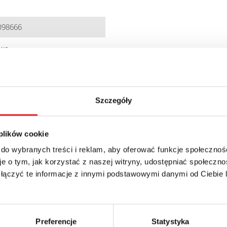
098666
owe
Szczegóły
 min.; 10 min.; 1 h; 10 h; 100 h
 plików cookie
 do wybranych treści i reklam, aby oferować funkcje społecznoś
e o tym, jak korzystać z naszej witryny, udostępniać społeczno
 łączyć te informacje z innymi podstawowymi danymi od Ciebie
details of the offer
Preferencje
Statystyka