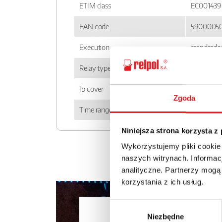
ETIM class
EC001439
EAN code
5900005
Execution
standard
Relay type
T-R4
Ip cover
IP 20
Zgoda
Time ranges
1 s; 10 s; 1
Niniejsza strona korzysta z
Wykorzystujemy pliki cookie
naszych witrynach. Informacj
analityczne. Partnerzy mogą
korzystania z ich usług.
Wybór
Ask for the 
Niezbędne
zgody