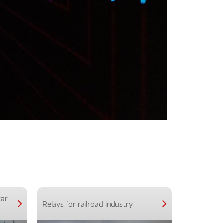
car
Relays for railroad industry
Relays for