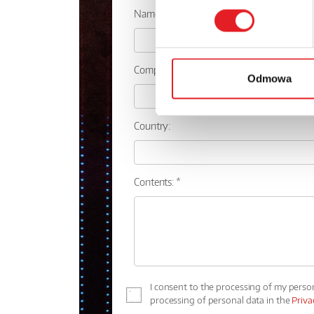
Name: *
Company:
Odmowa
Country:
Contents: *
I consent to the processing of my perso
processing of personal data in the
Priva