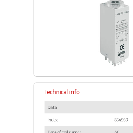
Technical info
Data
Index
854939
Type of coil supply
AC