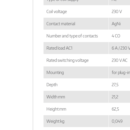
Coil voltage
230 V
Contact material
AgNi
Number and type of contacts
4 CO
Rated load AC1
6 A / 230 
Rated switching voltage
230 V AC
Mounting
for plug-i
Depth
27,5
Width mm
21,2
Height mm
62,5
Weight kg
0,049