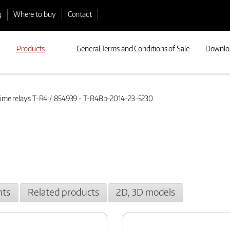
g
Where to buy
Contact
Products
General Terms and Conditions of Sale
Downlo
ime relays T-R4
854939 - T-R4Bp-2014-23-5230
ts
Related products
2D, 3D models