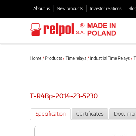
About us
New products
Investor relations
Blo
Home
Products
Time relays
Industrial Time Relays
T
T-R4Bp-2014-23-5230
Specification
Certificates
Documen