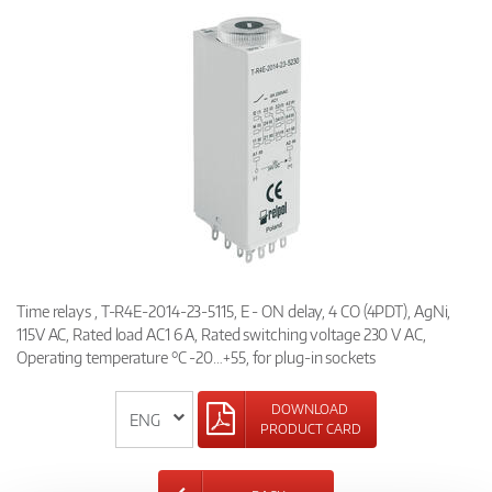
Time relays , T-R4E-2014-23-5115, E - ON delay, 4 CO (4PDT), AgNi,
115V AC, Rated load AC1 6 A, Rated switching voltage 230 V AC,
Operating temperature °C -20…+55, for plug-in sockets
DOWNLOAD
PRODUCT CARD