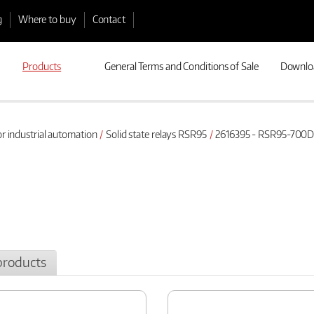
g
Where to buy
Contact
Products
General Terms and Conditions of Sale
Downlo
or industrial automation
Solid state relays RSR95
2616395 - RSR95-700
products