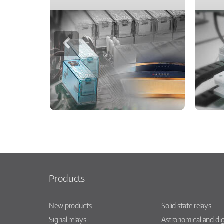
Products
New products
Solid state relays
Signal relays
Astronomical and dig