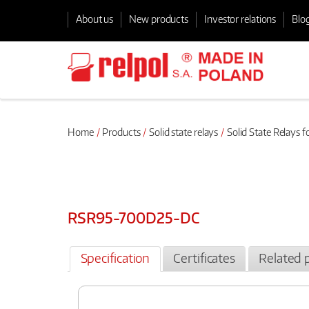
About us
New products
Investor relations
Blo
Home
Products
Solid state relays
Solid State Relays f
RSR95-700D25-DC
Specification
Certificates
Related 