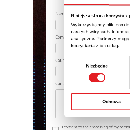
Ask for the 
Name: *
Niniejsza strona korzysta z
Wykorzystujemy pliki cookie
naszych witrynach. Informacj
Company:
analityczne. Partnerzy mogą
korzystania z ich usług.
Wybór
Country:
Niezbędne
zgody
Contents: *
Odmowa
I consent to the processing of my perso