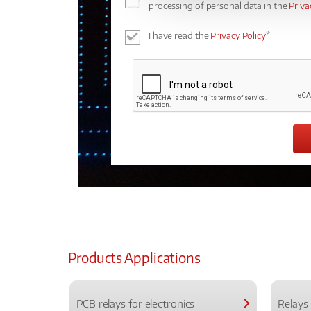
processing of personal data in the
Priva
I have read the
Privacy Policy
*
Products Applications
PCB relays for electronics
Relays 