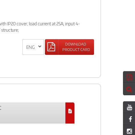
th IP20 cover; load current at 25A; input 4-
structure;
DOWNLOAD
PRODUCT CARD
C