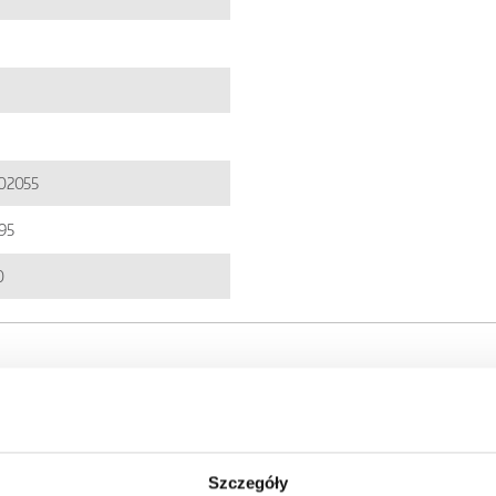
02055
95
0
Szczegóły