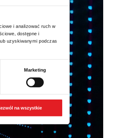
ciowe i analizować ruch w
ściowe, dostępne i
 lub uzyskiwanymi podczas
Marketing
ezwól na wszystkie