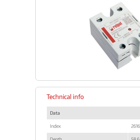
Technical info
Data
Index
261
Depth
58,6