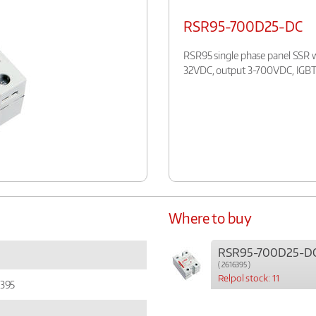
RSR95-700D25-DC
RSR95 single phase panel SSR wi
32VDC, output 3-700VDC, IGBT 
Where to buy
RSR95-700D25-D
( 2616395 )
Relpol stock: 11
6395