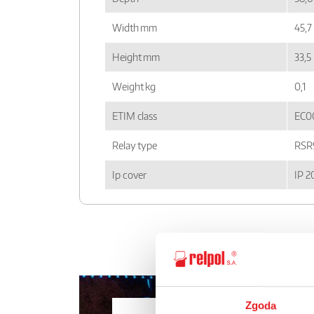
Width mm
45,7
Height mm
33,5
Weight kg
0,1
ETIM class
EC0
Relay type
RSR
Ip cover
IP 2
Zgoda