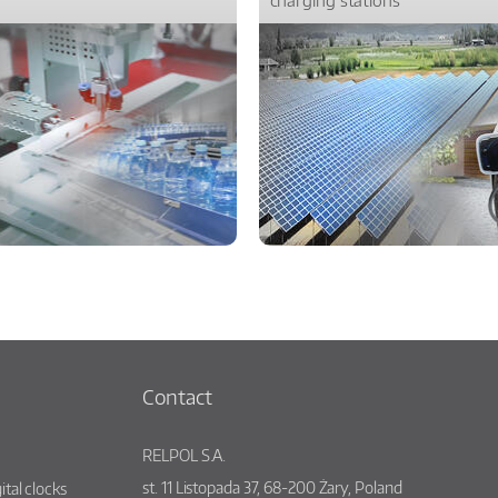
Contact
RELPOL S.A.
st.
11 Listopada 37
,
68-200
Żary
,
Poland
ital clocks