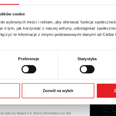
details of the offer
Email: *
 plików cookie
 do wybranych treści i reklam, aby oferować funkcje społecznoś
e o tym, jak korzystać z naszej witryny, udostępniać społeczno
Phone:
 łączyć te informacje z innymi podstawowymi danymi od Ciebie
Preferencje
Statystyka
Zezwól na wybór
Z
nal data by Relpol S.A. More information on the