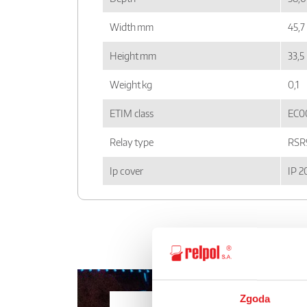
Width mm
45,7
Height mm
33,5
Weight kg
0,1
ETIM class
EC0
Relay type
RSR
Ip cover
IP 2
Zgoda