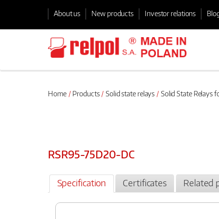
About us
New products
Investor relations
Blo
Home
Products
Solid state relays
Solid State Relays f
RSR95-75D20-DC
Specification
Certificates
Related 