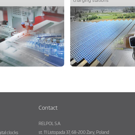
Contact
RELPOL S.A.
st.
11 Listopada 37
,
68-200
Żary
,
Poland
ital clocks