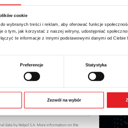
details of the offer
Email: *
 plików cookie
 do wybranych treści i reklam, aby oferować funkcje społecznoś
e o tym, jak korzystać z naszej witryny, udostępniać społeczno
Phone:
 łączyć te informacje z innymi podstawowymi danymi od Ciebie
Preferencje
Statystyka
Zezwól na wybór
Z
nal data by Relpol S.A. More information on the