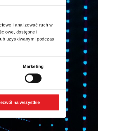
ciowe i analizować ruch w
ściowe, dostępne i
 lub uzyskiwanymi podczas
Marketing
ezwól na wszystkie