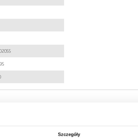
02055
95
0
Szczegóły