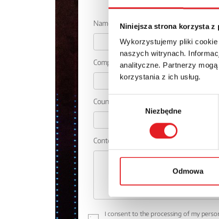
Ask for the 
Name: *
Niniejsza strona korzysta z
Wykorzystujemy pliki cookie
naszych witrynach. Informacj
Company:
analityczne. Partnerzy mogą
korzystania z ich usług.
Wybór
Country:
Niezbędne
zgody
Contents: *
Odmowa
I consent to the processing of my perso