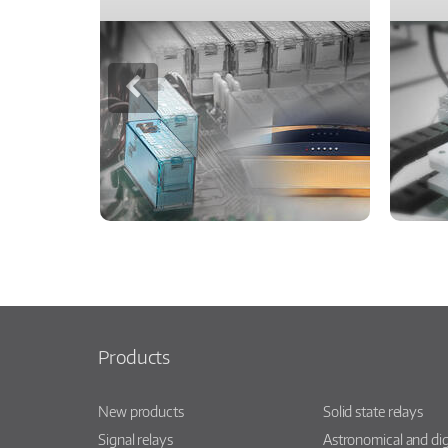
Products
New products
Solid state relays
Signal relays
Astronomical and dig