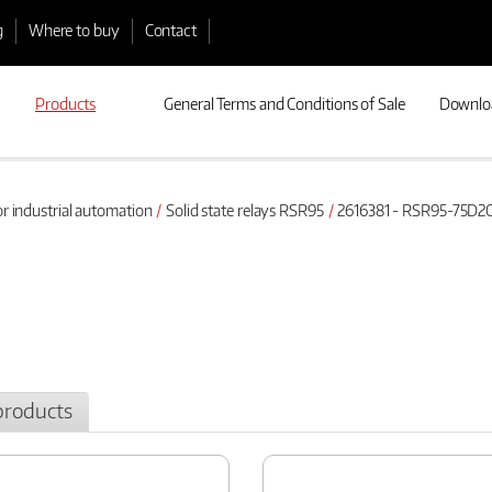
g
Where to buy
Contact
Products
General Terms and Conditions of Sale
Downlo
or industrial automation
Solid state relays RSR95
2616381 - RSR95-75D2
products