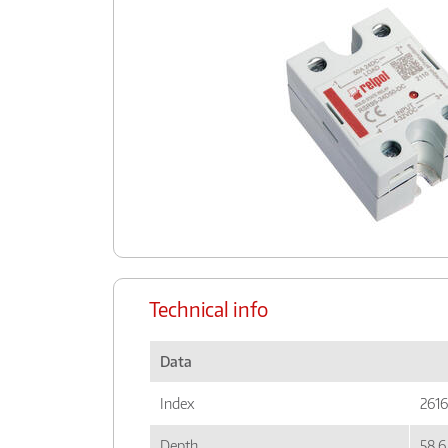
Technical info
Data
Index
2616
Depth
58,6