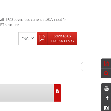
th IP20 cover; load current at 20A; input 4-
T structure;
DOWNLOAD
PRODUCT CARD