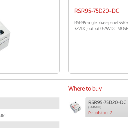
RSR95-75D20-DC
RSR95 single phase panel SSR wi
32VDC, output 0-75VDC, MOSFE
Where to buy
RSR95-75D20-DC
( 2616381 )
Relpol stock: 2
381