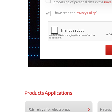
processing of personal data in the
Priva
I have read the
Privacy Policy
*
Products Applications
PCB relays for electronics
Relays 