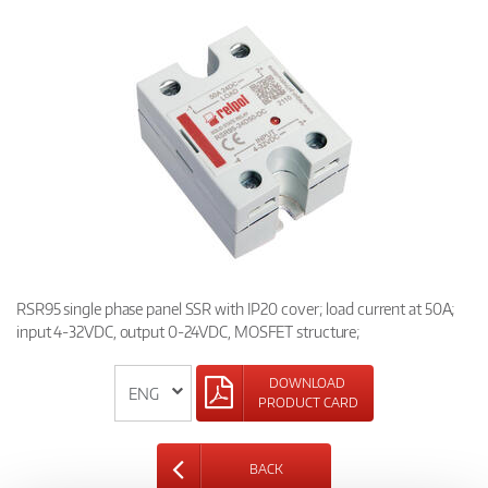
RSR95 single phase panel SSR with IP20 cover; load current at 50A;
input 4-32VDC, output 0-24VDC, MOSFET structure;
DOWNLOAD
PRODUCT CARD
BACK