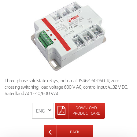
Three-phase sold state relays, industrial RSR62-60D40-R, zero-
crossing switching, load voltage 600 V AC, control input 4…32 V DC.
Rated laod AC1 - 40/600 V AC
DOWNLOAD
PRODUCT CARD
BACK