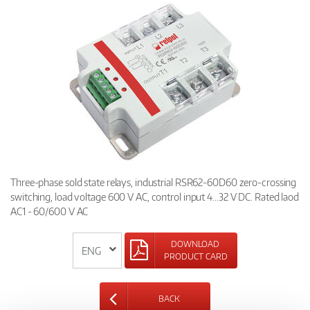
Three-phase sold state relays, industrial RSR62-60D60 zero-crossing
switching, load voltage 600 V AC, control input 4…32 V DC. Rated laod
AC1 - 60/600 V AC
DOWNLOAD
PRODUCT CARD
BACK