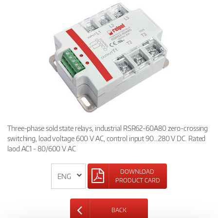
Three-phase sold state relays, industrial RSR62-60A80 zero-crossing
switching, load voltage 600 V AC, control input 90…280 V DC. Rated
laod AC1 - 80/600 V AC
DOWNLOAD
PRODUCT CARD
BACK