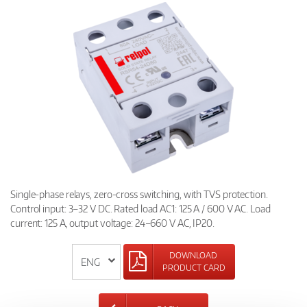
Single-phase relays, zero-cross switching, with TVS protection.
Control input: 3–32 V DC. Rated load AC1: 125 A / 600 V AC. Load
current: 125 A, output voltage: 24–660 V AC, IP20.
DOWNLOAD
PRODUCT CARD