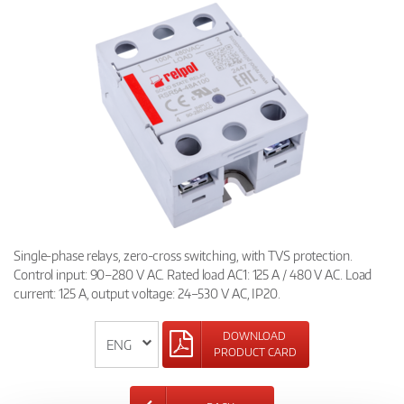
Single-phase relays, zero-cross switching, with TVS protection.
Control input: 90–280 V AC. Rated load AC1: 125 A / 480 V AC. Load
current: 125 A, output voltage: 24–530 V AC, IP20.
DOWNLOAD
PRODUCT CARD