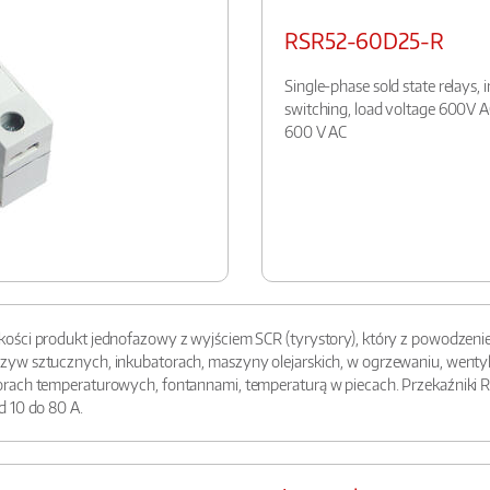
RSR52-60D25-R
Single-phase sold state relays,
switching, load voltage 600V AC
600 V AC
ości produkt jednofazowy z wyjściem SCR (tyrystory), który z powodzenie
w sztucznych, inkubatorach, maszyny olejarskich, w ogrzewaniu, wentylacj
rach temperaturowych, fontannami, temperaturą w piecach. Przekaźniki R
d 10 do 80 A.