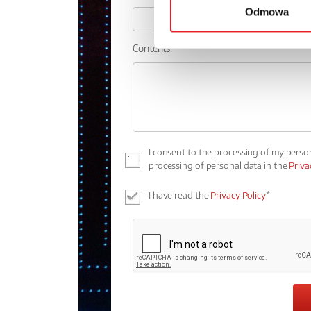
Odmowa
Contents: *
I consent to the processing of my perso
processing of personal data in the
Priva
I have read the
Privacy Policy
*