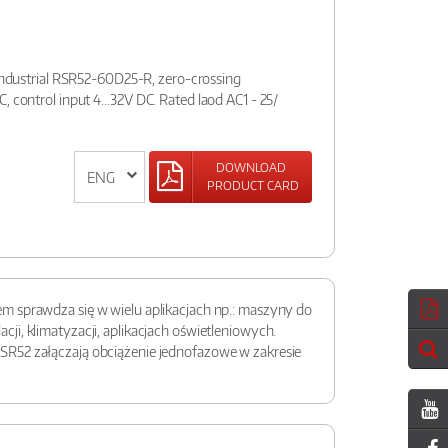
 industrial RSR52-60D25-R, zero-crossing
, control input 4…32V DC. Rated laod AC1 - 25/
DOWNLOAD
PRODUCT CARD
m sprawdza się w wielu aplikacjach np.: maszyny do
i, klimatyzacji, aplikacjach oświetleniowych.
SR52 załączają obciążenie jednofazowe w zakresie