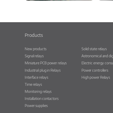
Products
New products
Solid state relays
Signal relays
Astronomical and dig
Miniature PCB power relays
Electric energy con
Industrial plug in Relays
Power controllers
Interface relays
High power Relays
Time relays
Monitoring relays
Installation contactors
Power supplies