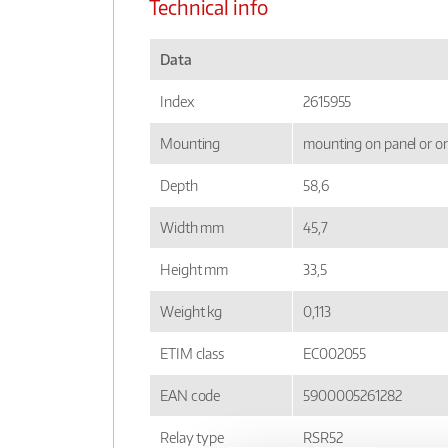
Technical info
Data
Index
2615955
Mounting
mounting on panel or on
Depth
58,6
Width mm
45,7
Height mm
33,5
Weight kg
0,113
ETIM class
EC002055
EAN code
5900005261282
Relay type
RSR52