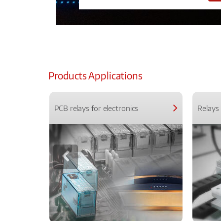
Products Applications
PCB relays for electronics
Relays 