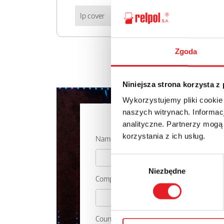
Ip cover
IP 20
Zgoda
Niniejsza strona korzysta z
Wykorzystujemy pliki cookie
naszych witrynach. Informacj
Ask for the 
analityczne. Partnerzy mogą
korzystania z ich usług.
Name: *
Wybór
Niezbędne
zgody
Company:
Country: