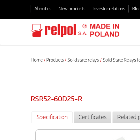
About us
New products
Investor relations
Blo
Home
Products
Solid state relays
Solid State Relays f
RSR52-60D25-R
Specification
Certificates
Related 