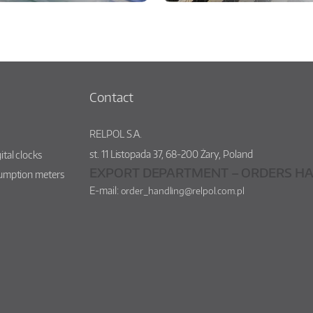
Contact
RELPOL S.A.
st.
11 Listopada 37
,
68-200
Żary
,
Poland
ital clocks
EXPORT DEPARTMENT – ORDERS HA
sumption meters
E-mail:
order_handling@relpol.com.pl