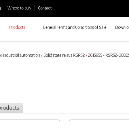
g
Where to buy
Contact
Products
General Terms and Conditions of Sale
Downlo
or industrial automation
Solid state relays RSR52
2615955 - RSR52-60D2
products