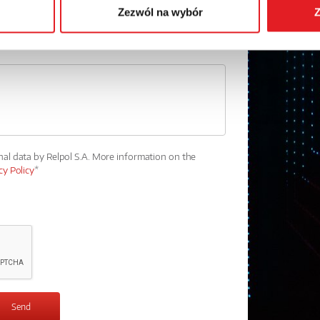
Zezwól na wybór
Z
nal data by Relpol S.A. More information on the
cy Policy
*