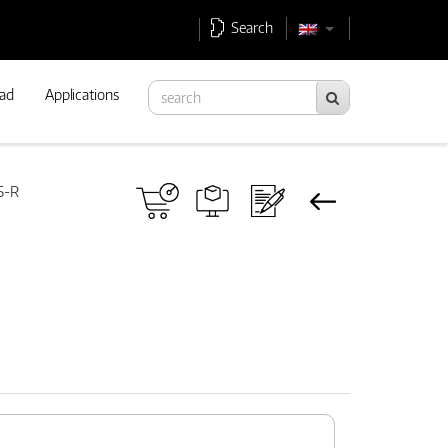
Search
ad
Applications
5-R