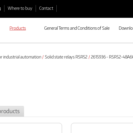
g
Where to buy
Contact
Products
General Terms and Conditions of Sale
Downlo
or industrial automation
Solid state relays RSR52
2615936 - RSR52-48A6
products