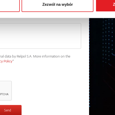
Zezwól na wybór
Z
nal data by Relpol S.A. More information on the
cy Policy
*