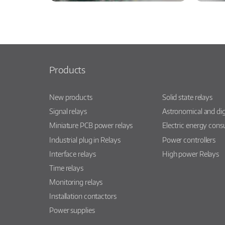
Products
New products
Solid state relays
Signal relays
Astronomical and dig
Miniature PCB power relays
Electric energy con
Industrial plug in Relays
Power controllers
Interface relays
High power Relays
Time relays
Monitoring relays
Installation contactors
Power supplies