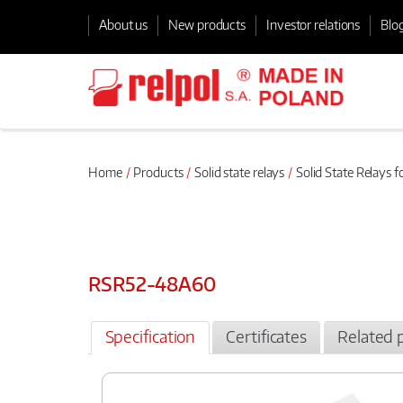
About us
New products
Investor relations
Blo
Home
Products
Solid state relays
Solid State Relays f
RSR52-48A60
Specification
Certificates
Related 