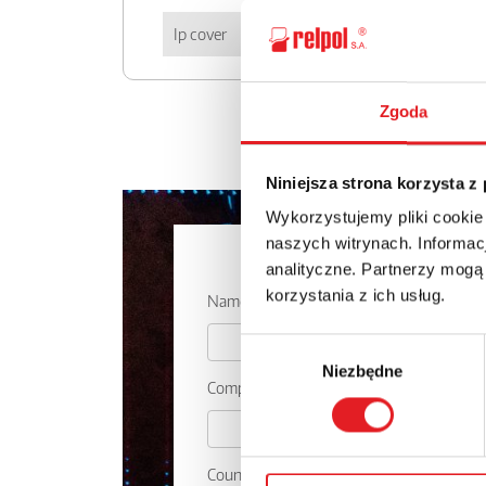
Ip cover
IP 20
Zgoda
Niniejsza strona korzysta z
Wykorzystujemy pliki cookie
naszych witrynach. Informacj
Ask for the 
analityczne. Partnerzy mogą
korzystania z ich usług.
Name: *
Wybór
Niezbędne
zgody
Company:
Country: