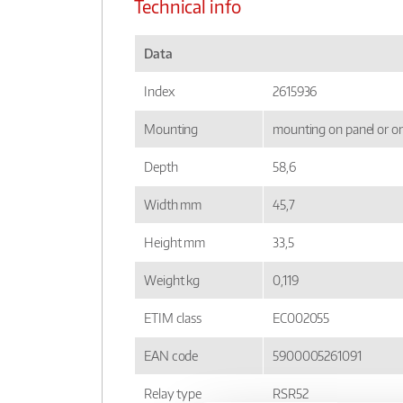
Technical info
Data
Index
2615936
Mounting
mounting on panel or on
Depth
58,6
Width mm
45,7
Height mm
33,5
Weight kg
0,119
ETIM class
EC002055
EAN code
5900005261091
Relay type
RSR52