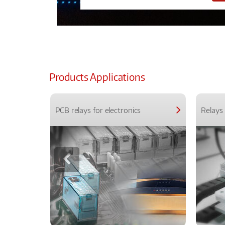
Products Applications
PCB relays for electronics
Relays 