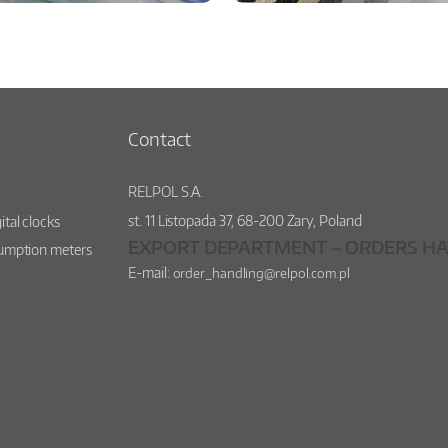
Contact
RELPOL S.A.
st.
11 Listopada 37
,
68-200
Żary
,
Poland
ital clocks
EXPORT DEPARTMENT – ORDERS HA
sumption meters
E-mail:
order_handling@relpol.com.pl