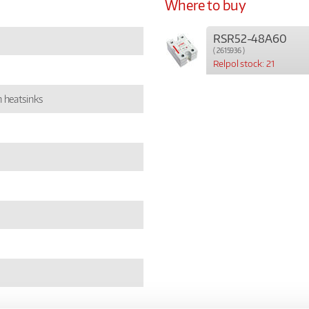
Where to buy
RSR52-48A60
( 2615936 )
Relpol stock: 21
 heatsinks