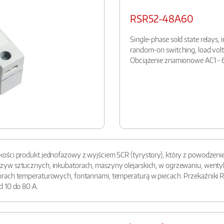
RSR52-48A60
Single-phase sold state relays,
random-on switching, load vol
Obciążenie znamionowe AC1 - 
ości produkt jednofazowy z wyjściem SCR (tyrystory), który z powodzenie
w sztucznych, inkubatorach, maszyny olejarskich, w ogrzewaniu, wentylacj
rach temperaturowych, fontannami, temperaturą w piecach. Przekaźniki R
d 10 do 80 A.