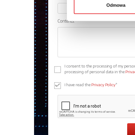
Odmowa
Contents: *
I consent to the processing of my perso
processing of personal data in the
Priva
I have read the
Privacy Policy
*