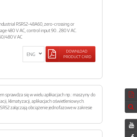
 industrial RSR52-48A60, zero-crossing or
tage 480 V AC, control input 90…280 V AC.
60/480 V AC
DOWNLOAD
PRODUCT CARD
m sprawdza się w wielu aplikacjach np.: maszyny do
i, klimatyzacji, aplikacjach oświetleniowych.
SR52 załączają obciążenie jednofazowe w zakresie