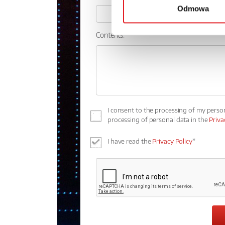
Odmowa
Contents: *
I consent to the processing of my perso
processing of personal data in the
Priva
I have read the
Privacy Policy
*