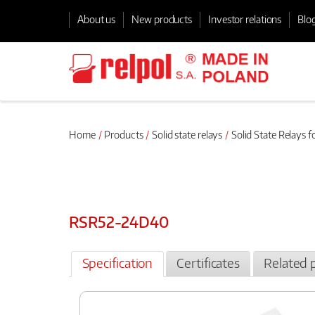
About us
New products
Investor relations
Blo
Home
Products
Solid state relays
Solid State Relays f
RSR52-24D40
Specification
Certificates
Related 