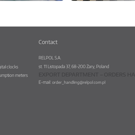
Contact
RELPOL S.A.
st.
11 Listopada 37
,
68-200
Żary
,
Poland
ital clocks
EXPORT DEPARTMENT – ORDERS HA
sumption meters
E-mail:
order_handling@relpol.com.pl