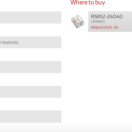
Where to buy
RSR52-24D40
( 2615930 )
Relpol stock: 64
 heatsinks