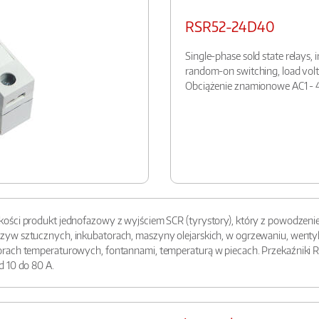
RSR52-24D40
Single-phase sold state relays,
random-on switching, load volt
Obciążenie znamionowe AC1 -
ości produkt jednofazowy z wyjściem SCR (tyrystory), który z powodzenie
w sztucznych, inkubatorach, maszyny olejarskich, w ogrzewaniu, wentylacj
rach temperaturowych, fontannami, temperaturą w piecach. Przekaźniki R
d 10 do 80 A.