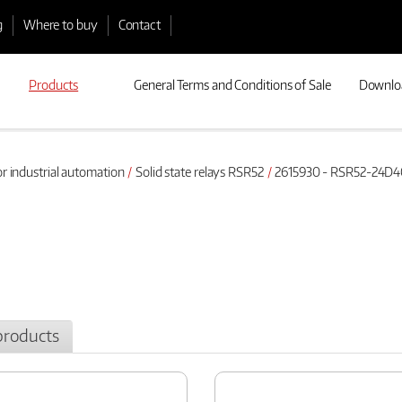
g
Where to buy
Contact
Products
General Terms and Conditions of Sale
Downlo
or industrial automation
Solid state relays RSR52
2615930 - RSR52-24D4
products