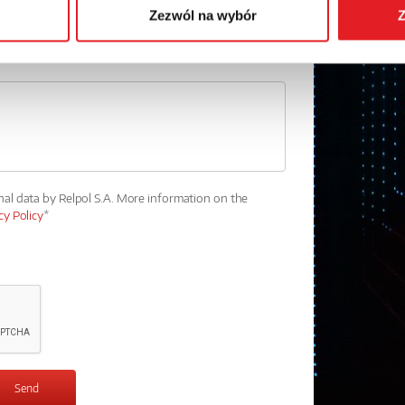
Zezwól na wybór
Z
nal data by Relpol S.A. More information on the
cy Policy
*