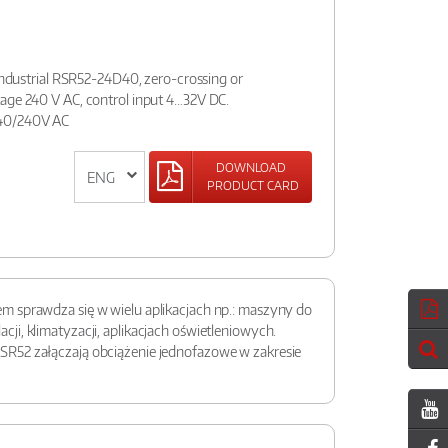
 industrial RSR52-24D40, zero-crossing or
age 240 V AC, control input 4…32V DC.
 40/240V AC
DOWNLOAD
PRODUCT CARD
m sprawdza się w wielu aplikacjach np.: maszyny do
i, klimatyzacji, aplikacjach oświetleniowych.
SR52 załączają obciążenie jednofazowe w zakresie