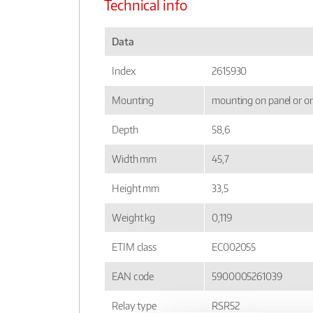
Technical info
Data
Index
2615930
Mounting
mounting on panel or on
Depth
58,6
Width mm
45,7
Height mm
33,5
Weight kg
0,119
ETIM class
EC002055
EAN code
5900005261039
Relay type
RSR52