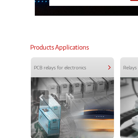
Products Applications
PCB relays for electronics
Relays 