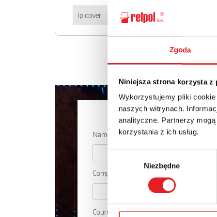
Ip cover
IP 20
Zgoda
Niniejsza strona korzysta z
Wykorzystujemy pliki cookie
naszych witrynach. Informacj
Ask for the 
analityczne. Partnerzy mogą
korzystania z ich usług.
Name: *
Wybór
Niezbędne
zgody
Company:
Country: