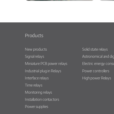
Products
New products
Solid state relays
Signal relays
Astronomical and dig
Miniature PCB power relays
Electric energy con
Industrial plug in Relays
Power controllers
Interface relays
High power Relays
Time relays
Monitoring relays
Installation contactors
Power supplies