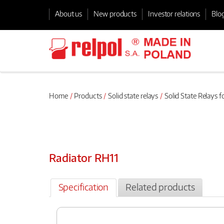
About us
New products
Investor relations
Blo
Home
Products
Solid state relays
Solid State Relays f
Radiator RH11
Specification
Related products