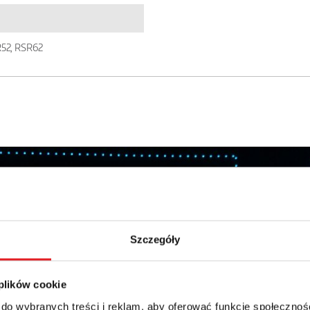
R52, RSR62
details of the offer
Email: *
Szczegóły
Phone:
 plików cookie
 do wybranych treści i reklam, aby oferować funkcje społecznoś