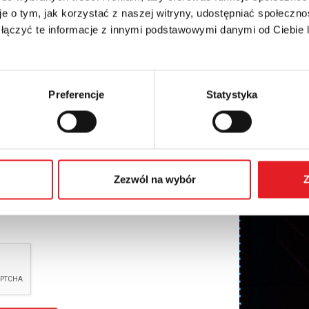
e o tym, jak korzystać z naszej witryny, udostępniać społeczno
 łączyć te informacje z innymi podstawowymi danymi od Ciebie
Preferencje
Statystyka
nal data by Relpol S.A. More information on the
Zezwól na wybór
Z
cy Policy
*