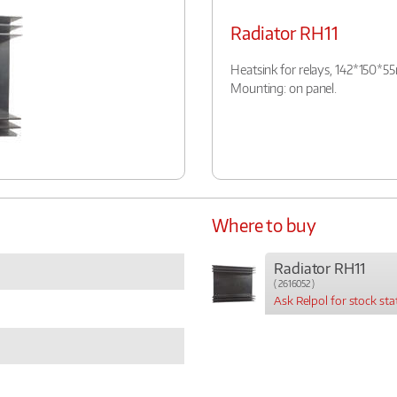
Radiator RH11
Heatsink for relays, 142*150*55
Mounting: on panel.
Where to buy
Radiator RH11
( 2616052 )
Ask Relpol for stock sta