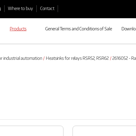
g
Where to buy
Contact
Products
General Terms and Conditions of Sale
Downlo
or industrial automation
Heatsinks for relays RSR52, RSR62
2616052 - Ra