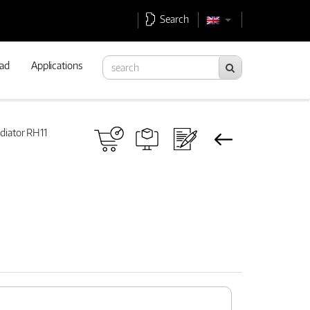
Search
ad
Applications
diator RH11