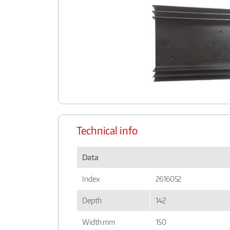
Technical info
Data
Index
2616052
Depth
142
Width mm
150