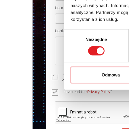
naszych witrynach. Informacj
Country:
analityczne. Partnerzy mogą
korzystania z ich usług.
Contents: *
Wybór
Niezbędne
zgody
I consent to the processing of my perso
Odmowa
processing of personal data in the
Priva
I have read the
Privacy Policy
*