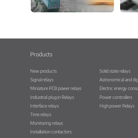
Products
New products
Solid state relays
Signal relays
Astronomical and dig
Miniature PCB power relays
Electric energy con
Industrial plug in Relays
Power controllers
Interface relays
High power Relays
Time relays
Monitoring relays
Installation contactors