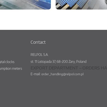
Contact
RELPOL S.A.
st.
11 Listopada 37
,
68-200
Żary
,
Poland
ital clocks
EXPORT DEPARTMENT – ORDERS HA
sumption meters
E-mail:
order_handling@relpol.com.pl