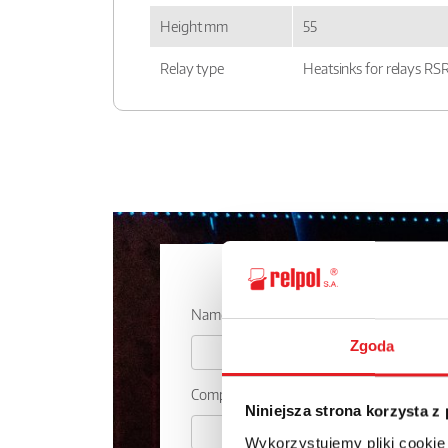
Height mm
55
Relay type
Heatsinks for relays RS
Ask for the 
Name: *
Zgoda
Company:
Niniejsza strona korzysta z
Wykorzystujemy pliki cookie