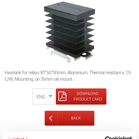
Heatsink for relays 81*50*83mm, Aluminium, Thermal resistance, 1,9
C/W, Mounting: on 35mm rail mount.
DOWNLOAD
PRODUCT CARD
BACK