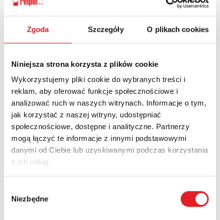
Ask for the details of the offer
Zgoda
Szczegóły
O plikach cookies
Name: *
Niniejsza strona korzysta z plików cookie
Wykorzystujemy pliki cookie do wybranych treści i
Email: *
reklam, aby oferować funkcje społecznościowe i
analizować ruch w naszych witrynach. Informacje o tym,
jak korzystać z naszej witryny, udostępniać
Company:
społecznościowe, dostępne i analityczne. Partnerzy
mogą łączyć te informacje z innymi podstawowymi
danymi od Ciebie lub uzyskiwanymi podczas korzystania
z ich usług.
Phone:
Wybór
Niezbędne
zgody
Country: