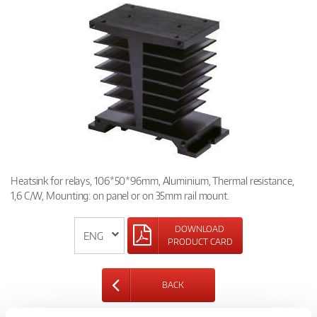
Heatsink for relays, 106*50*96mm, Aluminium, Thermal resistance,
1,6 C/W, Mounting: on panel or on 35mm rail mount.
DOWNLOAD
PRODUCT CARD
BACK