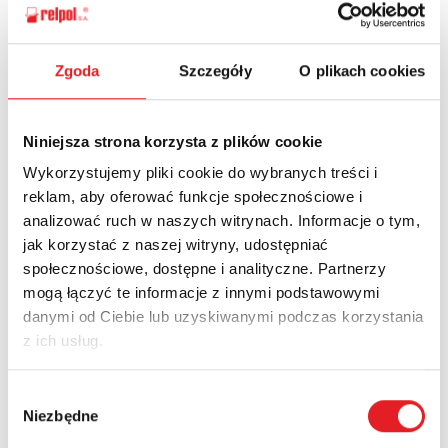
Ask for the details of the offer
Zgoda
Szczegóły
O plikach cookies
Name: *
Niniejsza strona korzysta z plików cookie
Wykorzystujemy pliki cookie do wybranych treści i
reklam, aby oferować funkcje społecznościowe i
Email: *
analizować ruch w naszych witrynach. Informacje o tym,
jak korzystać z naszej witryny, udostępniać
społecznościowe, dostępne i analityczne. Partnerzy
Company:
mogą łączyć te informacje z innymi podstawowymi
danymi od Ciebie lub uzyskiwanymi podczas korzystania
z ich usług.
Phone:
Wybór
Niezbędne
zgody
Country: