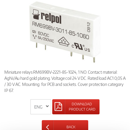
Miniature relays RM699BV-2221-85-1024, 1 NO. Contact material:
AgNi/Au hard gold plating. Voltage coil 24 V DC. Rated load AC1 0,05 A
/ 30 V AC. Mounting: for PCB and sockets. Cover protection category
IP 67.
DOWNLOAD
PRODUCT CARD
BACK