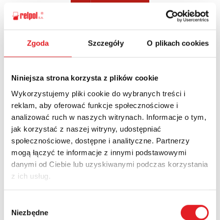
Zgoda
Szczegóły
O plikach cookies
Ask for the details of the offer
Name: *
Niniejsza strona korzysta z plików cookie
Wykorzystujemy pliki cookie do wybranych treści i
reklam, aby oferować funkcje społecznościowe i
Email: *
analizować ruch w naszych witrynach. Informacje o tym,
jak korzystać z naszej witryny, udostępniać
społecznościowe, dostępne i analityczne. Partnerzy
mogą łączyć te informacje z innymi podstawowymi
Company:
danymi od Ciebie lub uzyskiwanymi podczas korzystania
z ich usług.
Phone:
Wybór
Niezbędne
zgody