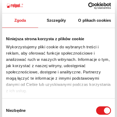
Zgoda
Szczegóły
O plikach cookies
Ask for the details of the offer
Name: *
Niniejsza strona korzysta z plików cookie
Wykorzystujemy pliki cookie do wybranych treści i
reklam, aby oferować funkcje społecznościowe i
Email: *
analizować ruch w naszych witrynach. Informacje o tym,
jak korzystać z naszej witryny, udostępniać
społecznościowe, dostępne i analityczne. Partnerzy
Company:
mogą łączyć te informacje z innymi podstawowymi
danymi od Ciebie lub uzyskiwanymi podczas korzystania
z ich usług.
Phone:
Wybór
Niezbędne
zgody