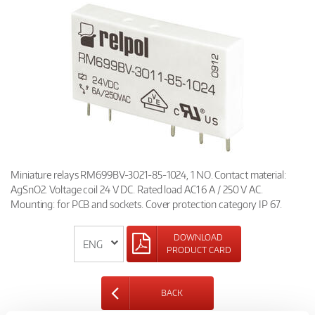
Miniature relays RM699BV-3021-85-1024, 1 NO. Contact material:
AgSnO2. Voltage coil 24 V DC. Rated load AC1 6 A / 250 V AC.
Mounting: for PCB and sockets. Cover protection category IP 67.
DOWNLOAD
PRODUCT CARD
BACK