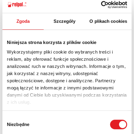
Zgoda
Szczegóły
O plikach cookies
Ask for the details of the offer
Name: *
Niniejsza strona korzysta z plików cookie
Wykorzystujemy pliki cookie do wybranych treści i
reklam, aby oferować funkcje społecznościowe i
Email: *
analizować ruch w naszych witrynach. Informacje o tym,
jak korzystać z naszej witryny, udostępniać
społecznościowe, dostępne i analityczne. Partnerzy
Company:
mogą łączyć te informacje z innymi podstawowymi
danymi od Ciebie lub uzyskiwanymi podczas korzystania
z ich usług.
Phone:
Wybór
Niezbędne
zgody
Country: