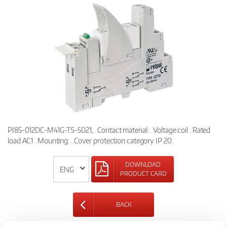
PI85-012DC-M41G-TS-5021, . Contact material: . Voltage coil . Rated
load AC1 . Mounting: . Cover protection category IP 20.
DOWNLOAD
PRODUCT CARD
BACK