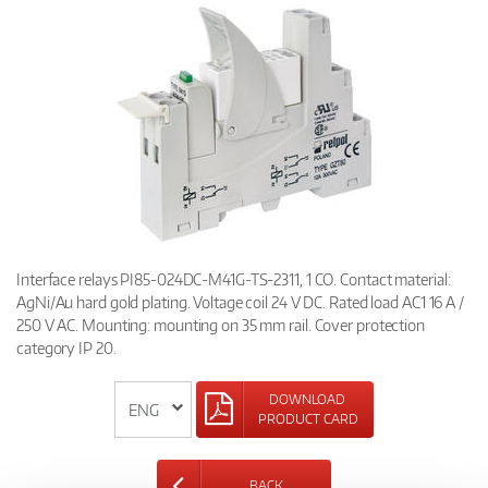
Interface relays PI85-024DC-M41G-TS-2311, 1 CO. Contact material:
AgNi/Au hard gold plating. Voltage coil 24 V DC. Rated load AC1 16 A /
250 V AC. Mounting: mounting on 35 mm rail. Cover protection
category IP 20.
DOWNLOAD
PRODUCT CARD
BACK