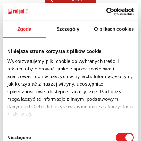
Zgoda
Szczegóły
O plikach cookies
Ask for the details of the offer
Name: *
Niniejsza strona korzysta z plików cookie
Wykorzystujemy pliki cookie do wybranych treści i
reklam, aby oferować funkcje społecznościowe i
Email: *
analizować ruch w naszych witrynach. Informacje o tym,
jak korzystać z naszej witryny, udostępniać
społecznościowe, dostępne i analityczne. Partnerzy
mogą łączyć te informacje z innymi podstawowymi
Company:
danymi od Ciebie lub uzyskiwanymi podczas korzystania
z ich usług.
Phone:
Wybór
Niezbędne
zgody