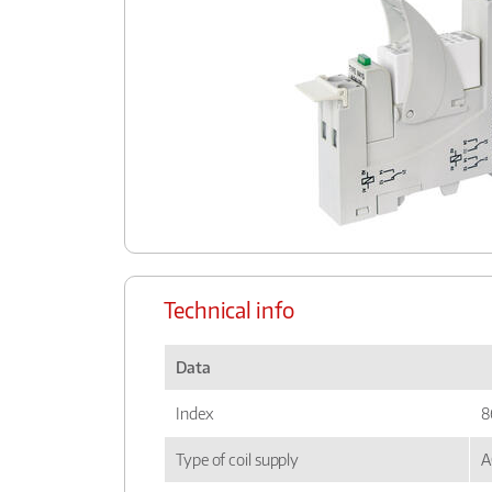
Technical info
Data
Index
8
Type of coil supply
A