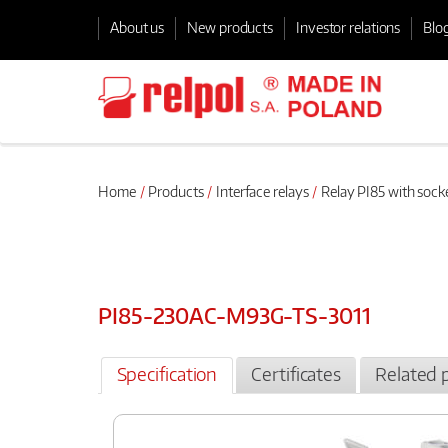
About us
New products
Investor relations
Blo
Home
Products
Interface relays
Relay PI85 with soc
PI85-230AC-M93G-TS-3011
Specification
Certificates
Related 