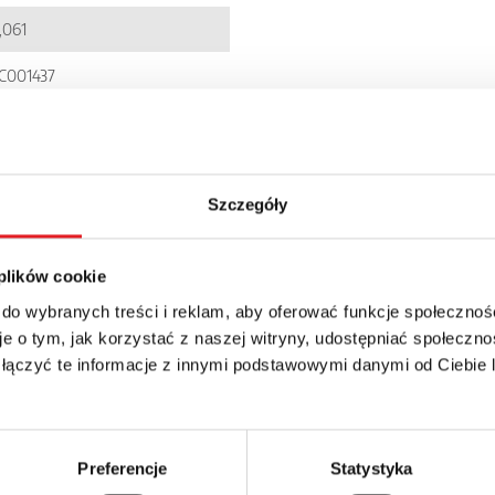
,061
C001437
900005215117
I85
Szczegóły
P 20
 plików cookie
 do wybranych treści i reklam, aby oferować funkcje społecznoś
e o tym, jak korzystać z naszej witryny, udostępniać społeczno
 łączyć te informacje z innymi podstawowymi danymi od Ciebie
details of the offer
Preferencje
Statystyka
Email: *