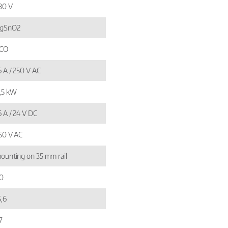
30 V
gSnO2
 CO
6 A / 250 V AC
,5 kW
6 A / 24 V DC
50 V AC
ounting on 35 mm rail
0
5,6
7