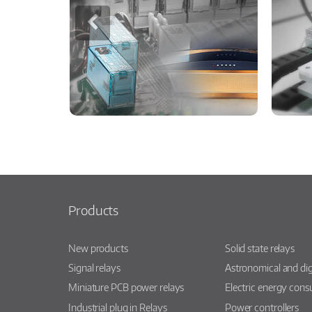
Products
New products
Solid state relays
Signal relays
Astronomical and dig
Miniature PCB power relays
Electric energy con
Industrial plug in Relays
Power controllers