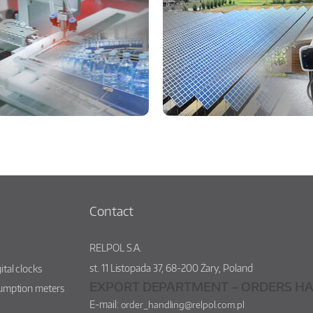
Contact
RELPOL S.A.
st.
11 Listopada 37
,
68-200
Żary
,
Poland
ital clocks
EXPORT DEPARTMENT – ORDERS HA
sumption meters
E-mail:
order_handling@relpol.com.pl