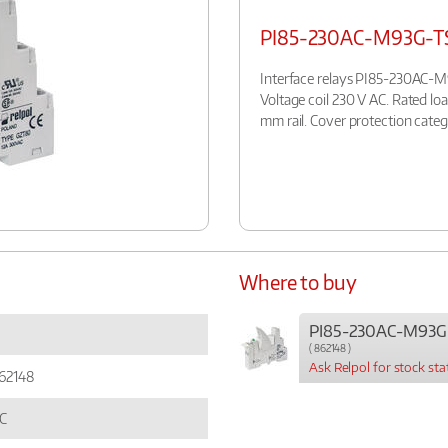
PI85-230AC-M93G-T
Interface relays PI85-230AC-M9
Voltage coil 230 V AC. Rated l
mm rail. Cover protection categ
Where to buy
PI85-230AC-M93G-
( 862148 )
Ask Relpol for stock sta
62148
C