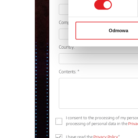
Company:
Odmowa
Country:
Contents: *
I consent to the processing of my perso
processing of personal data in the
Priva
I have read the
Privacy Policy
*