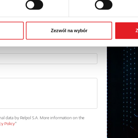
Phone:
Zezwól na wybór
Z
nal data by Relpol S.A. More information on the
cy Policy
*