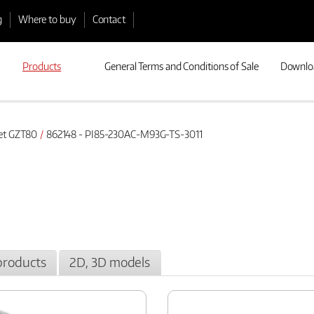
g
Where to buy
Contact
Products
General Terms and Conditions of Sale
Downlo
ket GZT80
862148 - PI85-230AC-M93G-TS-3011
products
2D, 3D models