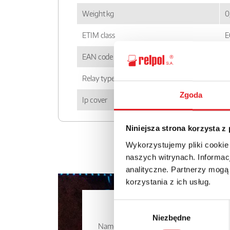
Weight kg
0
ETIM class
E
EAN code
5
Relay type
P
Zgoda
Ip cover
I
Niniejsza strona korzysta z
Wykorzystujemy pliki cookie
naszych witrynach. Informacj
analityczne. Partnerzy mogą
korzystania z ich usług.
Ask for the 
Wybór
Niezbędne
zgody
Name: *