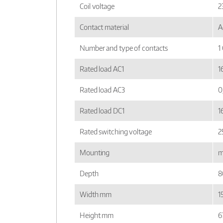
Coil voltage
2
Contact material
A
Number and type of contacts
1
Rated load AC1
1
Rated load AC3
0
Rated load DC1
1
Rated switching voltage
2
Mounting
m
Depth
8
Width mm
1
Height mm
6