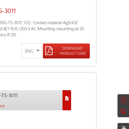
S-3011
3G-TS-3011, 1 CO . Contact material: AgSnO2.
oad AC1 16 A / 250 V AC. Mounting: mounting on 35
ory IP 20.
DOWNLOAD
PRODUCT CARD
TS-3011
tus