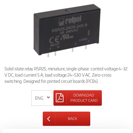
Solid-state relay RSR25, miniature, single-phase: control voltage 4–32
V DC, load current 5 A, load voltage 24–530 V AC. Zero-cross
switching. Designed for printed circuit boards (PCBs).
DOWNLOAD
PRODUCT CARD
BACK