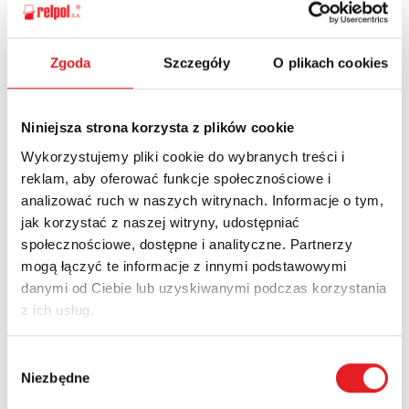
Ask for the details of the offer
Zgoda
Szczegóły
O plikach cookies
Name: *
Niniejsza strona korzysta z plików cookie
Wykorzystujemy pliki cookie do wybranych treści i
Email: *
reklam, aby oferować funkcje społecznościowe i
analizować ruch w naszych witrynach. Informacje o tym,
jak korzystać z naszej witryny, udostępniać
społecznościowe, dostępne i analityczne. Partnerzy
Company:
mogą łączyć te informacje z innymi podstawowymi
danymi od Ciebie lub uzyskiwanymi podczas korzystania
z ich usług.
Phone:
Wybór
Niezbędne
zgody
Country: