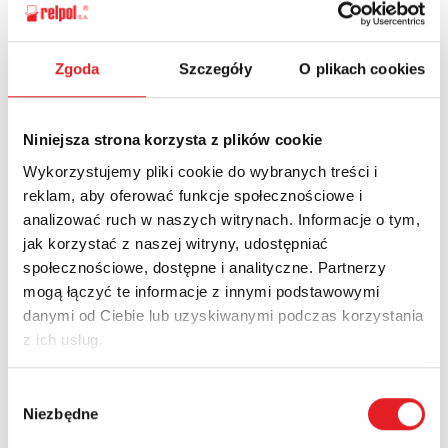
Ask for the details of the offer
Zgoda
Szczegóły
O plikach cookies
Name: *
Niniejsza strona korzysta z plików cookie
Wykorzystujemy pliki cookie do wybranych treści i
Email: *
reklam, aby oferować funkcje społecznościowe i
analizować ruch w naszych witrynach. Informacje o tym,
jak korzystać z naszej witryny, udostępniać
społecznościowe, dostępne i analityczne. Partnerzy
Company:
mogą łączyć te informacje z innymi podstawowymi
danymi od Ciebie lub uzyskiwanymi podczas korzystania
z ich usług.
Phone:
Wybór
Niezbędne
zgody
Country: