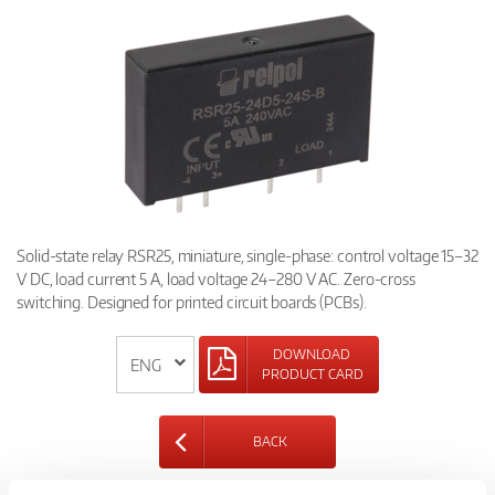
Solid-state relay RSR25, miniature, single-phase: control voltage 15–32
V DC, load current 5 A, load voltage 24–280 V AC. Zero-cross
switching. Designed for printed circuit boards (PCBs).
DOWNLOAD
PRODUCT CARD
BACK