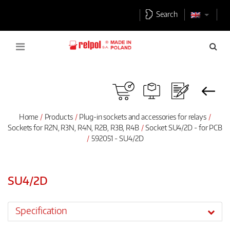
Search
Home
Products
Plug-in sockets and accessories for relays
Sockets for R2N, R3N, R4N, R2B, R3B, R4B
Socket SU4/2D - for PCB
592051 - SU4/2D
SU4/2D
Specification