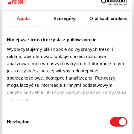
Ask for the details of the offer
Zgoda
Szczegóły
O plikach cookies
Name: *
Niniejsza strona korzysta z plików cookie
Wykorzystujemy pliki cookie do wybranych treści i
Email: *
reklam, aby oferować funkcje społecznościowe i
analizować ruch w naszych witrynach. Informacje o tym,
jak korzystać z naszej witryny, udostępniać
Company:
społecznościowe, dostępne i analityczne. Partnerzy
mogą łączyć te informacje z innymi podstawowymi
danymi od Ciebie lub uzyskiwanymi podczas korzystania
z ich usług.
Phone:
Wybór
Niezbędne
zgody
Country: