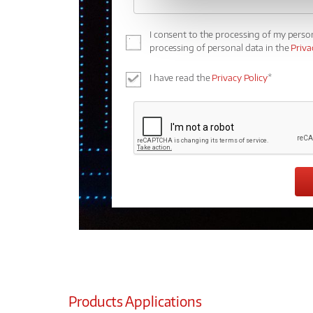
I consent to the processing of my perso
processing of personal data in the
Priva
I have read the
Privacy Policy
*
Products Applications