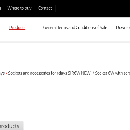
g
Where to buy
Contact
Products
General Terms and Conditions of Sale
Downlo
ays
Sockets and accessories for relays SIR6W NEW!
Socket 6W with scr
products