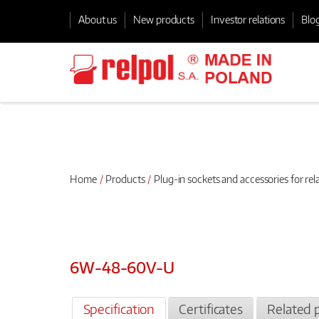
About us
New products
Investor relations
Blo
Home
Products
Plug-in sockets and accessories for rel
6W-48-60V-U
Specification
Certificates
Related 