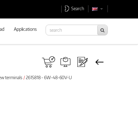
Search
ad
Applications
ew terminals
2615818 - 6W-48-60V-U