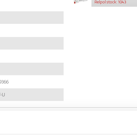
Relpol stock: 1043
9366
-U