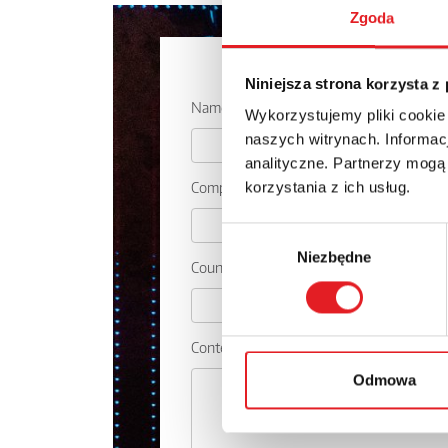
Zgoda
Ask for the 
Niniejsza strona korzysta z
Name: *
Wykorzystujemy pliki cookie
naszych witrynach. Informacj
analityczne. Partnerzy mogą
Company:
korzystania z ich usług.
Wybór
Niezbędne
zgody
Country:
Contents: *
Odmowa