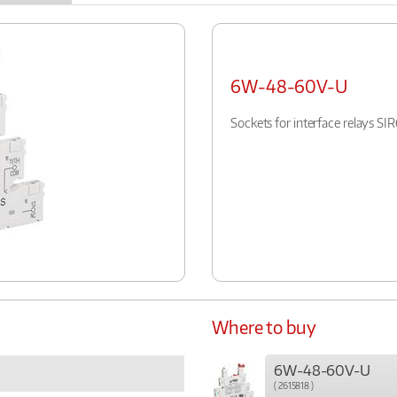
6W-48-60V-U
Sockets for interface relays S
Where to buy
6W-48-60V-U
( 2615818 )