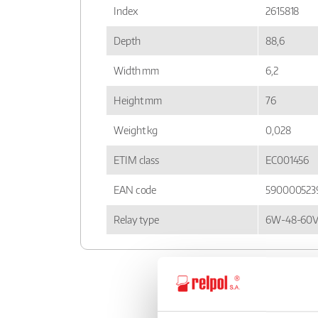
Index
2615818
Depth
88,6
Width mm
6,2
Height mm
76
Weight kg
0,028
ETIM class
EC001456
EAN code
590000523
Relay type
6W-48-60V