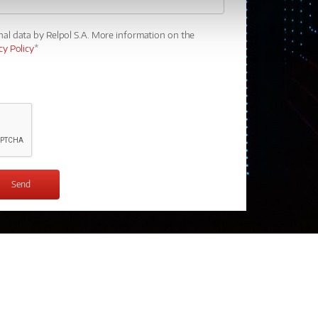
nal data by Relpol S.A. More information on the
cy Policy
*