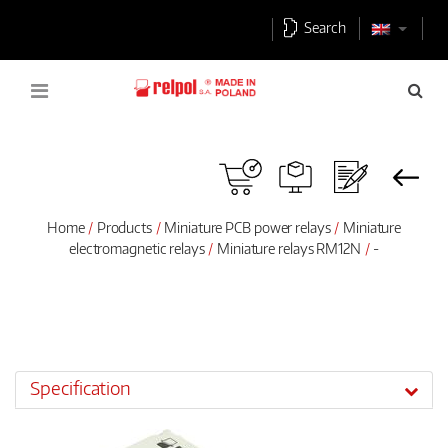
Search
Home
Products
Miniature PCB power relays
Miniature
electromagnetic relays
Miniature relays RM12N
-
Specification