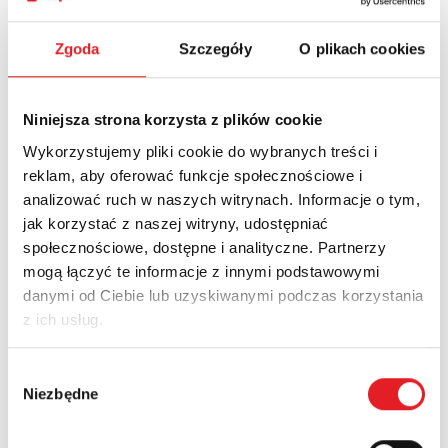
Ask for the details of the offer
Zgoda
Szczegóły
O plikach cookies
Name: *
Niniejsza strona korzysta z plików cookie
Wykorzystujemy pliki cookie do wybranych treści i
Email: *
reklam, aby oferować funkcje społecznościowe i
analizować ruch w naszych witrynach. Informacje o tym,
jak korzystać z naszej witryny, udostępniać
Company:
społecznościowe, dostępne i analityczne. Partnerzy
mogą łączyć te informacje z innymi podstawowymi
danymi od Ciebie lub uzyskiwanymi podczas korzystania
Phone:
z ich usług.
Wybór
Niezbędne
Country:
zgody