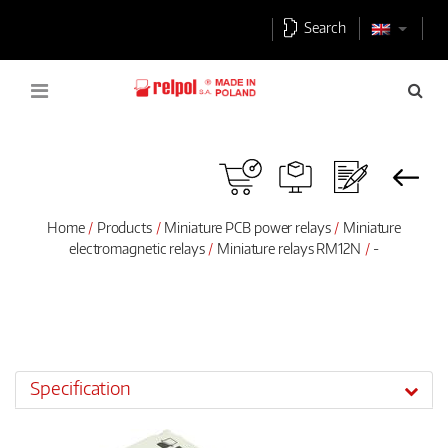
Search
Home
Products
Miniature PCB power relays
Miniature
electromagnetic relays
Miniature relays RM12N
-
Specification