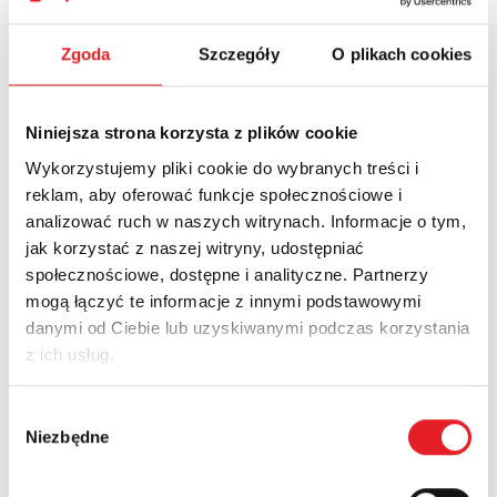
Ask for the details of the offer
Zgoda
Szczegóły
O plikach cookies
Name: *
Niniejsza strona korzysta z plików cookie
Wykorzystujemy pliki cookie do wybranych treści i
Email: *
reklam, aby oferować funkcje społecznościowe i
analizować ruch w naszych witrynach. Informacje o tym,
jak korzystać z naszej witryny, udostępniać
Company:
społecznościowe, dostępne i analityczne. Partnerzy
mogą łączyć te informacje z innymi podstawowymi
danymi od Ciebie lub uzyskiwanymi podczas korzystania
Phone:
z ich usług.
Wybór
Niezbędne
Country:
zgody