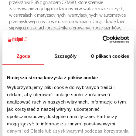
przekaźniki PI85 z gniazdem GZM80, które szerokie
zastosowanie znajdują między innymi w szafach rozdzielczych,
w centralach klimatyzacyjnych i wentylacyjnych, w automatyce
przemysłowej i innych wielu zastosowaniach. Chcąc dowiedzieć
się więcej o zaletach przekaźnika oferowanych przekaźników,
zapraszamy do sprawdzenia strony, na której przedstawiamy
dane techniczne tego urządzenia.
Zgoda
Szczegóły
O plikach cookies
BACK
Niniejsza strona korzysta z plików cookie
Wykorzystujemy pliki cookie do wybranych treści i
Ask for the details of the offer
reklam, aby oferować funkcje społecznościowe i
analizować ruch w naszych witrynach. Informacje o tym,
Name: *
jak korzystać z naszej witryny, udostępniać
społecznościowe, dostępne i analityczne. Partnerzy
mogą łączyć te informacje z innymi podstawowymi
Email: *
danymi od Ciebie lub uzyskiwanymi podczas korzystania