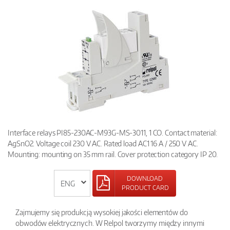
Interface relays PI85-230AC-M93G-MS-3011, 1 CO. Contact material:
AgSnO2. Voltage coil 230 V AC. Rated load AC1 16 A / 250 V AC.
Mounting: mounting on 35 mm rail. Cover protection category IP 20.
DOWNLOAD
PRODUCT CARD
Zajmujemy się produkcją wysokiej jakości elementów do
obwodów elektrycznych. W Relpol tworzymy między innymi