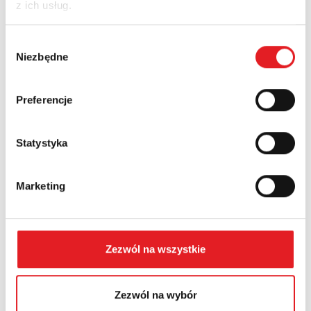
z ich usług.
Company:
Wybór
Niezbędne
zgody
Phone:
Preferencje
Statystyka
Country:
Marketing
Contents: *
Zezwól na wszystkie
Zezwól na wybór