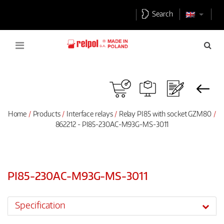
Search
Home
Products
Interface relays
Relay PI85 with socket GZM80
862212 - PI85-230AC-M93G-MS-3011
PI85-230AC-M93G-MS-3011
Specification