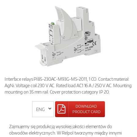
Interface relays PI85-230AC-M93G-MS-2011, 1 CO. Contact material:
AgNi. Voltage coil 230 V AC. Rated load AC1 16 A / 250 V AC. Mounting:
mounting on 35 mm rail. Cover protection category IP 20.
DOWNLOAD
PRODUCT CARD
Zajmujemy się produkcją wysokiej jakości elementów do
obwodów elektrycznych. W Relpol tworzymy między innymi