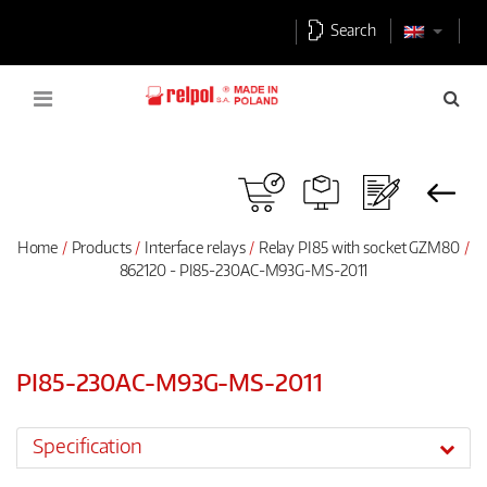
Search
Home
Products
Interface relays
Relay PI85 with socket GZM80
862120 - PI85-230AC-M93G-MS-2011
PI85-230AC-M93G-MS-2011
Specification