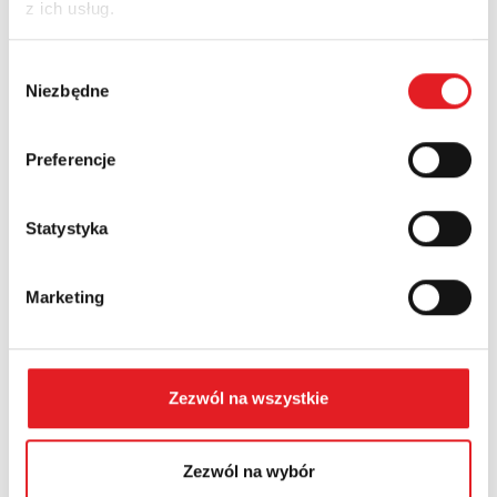
z ich usług.
Company:
Wybór
Niezbędne
zgody
Phone:
Preferencje
Statystyka
Country:
Marketing
Contents: *
Zezwól na wszystkie
Zezwól na wybór