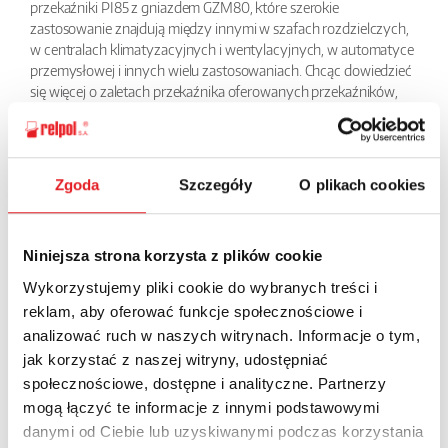
przekaźniki PI85 z gniazdem GZM80, które szerokie
zastosowanie znajdują między innymi w szafach rozdzielczych,
w centralach klimatyzacyjnych i wentylacyjnych, w automatyce
przemysłowej i innych wielu zastosowaniach. Chcąc dowiedzieć
się więcej o zaletach przekaźnika oferowanych przekaźników,
zapraszamy do sprawdzenia strony, na której przedstawiamy
dane techniczne tego urządzenia.
Zgoda
Szczegóły
O plikach cookies
BACK
Niniejsza strona korzysta z plików cookie
Wykorzystujemy pliki cookie do wybranych treści i
Ask for the details of the offer
reklam, aby oferować funkcje społecznościowe i
analizować ruch w naszych witrynach. Informacje o tym,
Name: *
jak korzystać z naszej witryny, udostępniać
społecznościowe, dostępne i analityczne. Partnerzy
mogą łączyć te informacje z innymi podstawowymi
Email: *
danymi od Ciebie lub uzyskiwanymi podczas korzystania